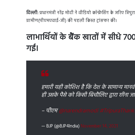
दिल्ली:
प्रधानमंत्री नरेंद्र मोदी ने वीडियो कॉन्फ्रेंसिंग के जरिए त
ग्रामीण(पीएमएवाई-जी) की पहली किस्त ट्रांसफर की।
लाभार्थियों के बैंक खातों में सीधे
गई।
हमारी यही कोशिश है कि देश के सामान्य मान
ही उसके पैसे को किसी बिचौलिए द्वारा छीना ज
– पीएम
@narendramodi
#TripuraThank
— BJP (@BJP4India)
November 14, 2021