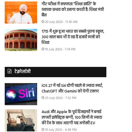
नीट परीक्षा में सफलता “शिक्षा क्रांति” के
व्यापक प्रभाव को उजागर करती है: शिक्षा मंत्री
बैंस
20 July 2026 - 11:43 AM
1715 में शुरू हुआ भारत का सबसे पुराना स्कूल,
300 साल बाद भी दे रहा है हजारों छात्रों को
शिक्षा
19 July 2026 - 7:14 PM
टेक्नोलॉजी
iOS 27 में नई Siri होगी पहले से ज्यादा स्मार्ट,
ChatGPT और Gemini को देगी टक्कर
25 July 2026 - 7:52 PM
Audi और Apple के पूर्व डिजाइनरों ने बनाई
लग्जरी इलेक्ट्रिक बग्गी, 100 किमी से ज्यादा
की रेंज के साथ आएगी यह अनोखी EV
19 July 2026 - 4:48 PM