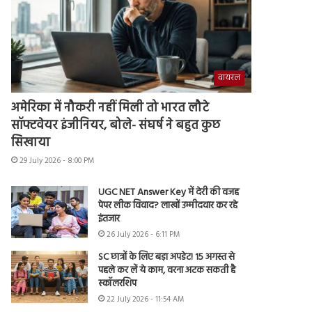
वायरल
अमेरिका में नौकरी नहीं मिली तो भारत लौटे
सॉफ्टवेयर इंजीनियर, बोले- संघर्ष ने बहुत कुछ
सिखाया
29 July 2026 - 8:00 PM
UGC NET Answer Key में देरी की वजह
पेपर लीक विवाद? लाखों उम्मीदवार कर रहे
इंतजार
26 July 2026 - 6:11 PM
SC छात्रों के लिए बड़ा अपडेट! 15 अगस्त से
पहले कर लें ये काम, वरना अटक सकती है
स्कॉलरशिप
22 July 2026 - 11:54 AM