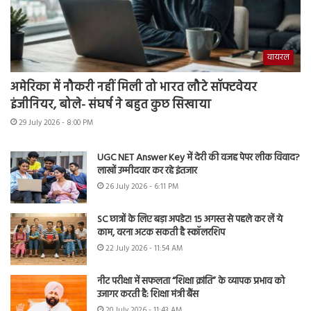
वायरल
अमेरिका में नौकरी नहीं मिली तो भारत लौटे सॉफ्टवेयर
इंजीनियर, बोले- संघर्ष ने बहुत कुछ सिखाया
29 July 2026 - 8:00 PM
UGC NET Answer Key में देरी की वजह पेपर लीक विवाद?
लाखों उम्मीदवार कर रहे इंतजार
26 July 2026 - 6:11 PM
SC छात्रों के लिए बड़ा अपडेट! 15 अगस्त से पहले कर लें ये
काम, वरना अटक सकती है स्कॉलरशिप
22 July 2026 - 11:54 AM
नीट परीक्षा में सफलता “शिक्षा क्रांति” के व्यापक प्रभाव को
उजागर करती है: शिक्षा मंत्री बैंस
20 July 2026 - 11:43 AM