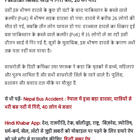
Pakistan News:
खाई में गिरी बस, 26 की मौत
वहीं इस भीषण हादसे के कुछ ही घंटों के बाद पाकिस्तान के कब्जे वाले
कश्मीर (PoK) में भीषण सड़क हादसा हो गया. हादसे में करीब 26 लोगों की
मौत हो गई, जबकि तीन लोग घायल हो गए. दरअसल हादसे का शिकार हुई
बस पाकिस्तान के कब्जे वाले कश्मीर (PoK) में 35 लोगों ले जा रही इसी
दौरान खाई में गिर गई है, सूत्रों के मुताबिक, इस भीषण हादसे के कारण अभी
तक पता नहीं चल पाया है।
साधनोती के डिप्टी कमिश्नर उमर फारूक ने कहा कि मृतकों में बच्चे, महिलाएं
और पुरुष शामिल हैं और सभी साधनोती जिले के रहने वाले हैं। पुलिस,
प्रशासन और बचाव दल मौके पर मौजूद हैं.
ये भी पढ़ें-
Nepal Bus Accident : नेपाल में हुआ बड़ा हादसा, यात्रियों से
भरी बस नदी में गिरी, 40 लोग थे सवार
Hindi Khabar App:
देश, राजनीति, टेक, बॉलीवुड, राष्ट्र, बिज़नेस, ज्योतिष,
धर्म-कर्म, खेल, ऑटो से जुड़ी ख़बरों को मोबाइल पर पढ़ने के लिए हमारे ऐप
को प्ले स्टोर से डाउनलोड कीजिए.
हिन्दी ख़बर ऐप