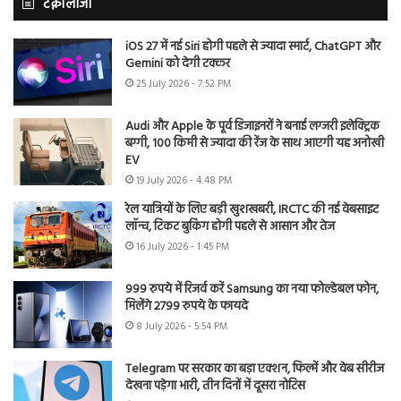
टेक्नोलॉजी
iOS 27 में नई Siri होगी पहले से ज्यादा स्मार्ट, ChatGPT और
Gemini को देगी टक्कर
25 July 2026 - 7:52 PM
Audi और Apple के पूर्व डिजाइनरों ने बनाई लग्जरी इलेक्ट्रिक
बग्गी, 100 किमी से ज्यादा की रेंज के साथ आएगी यह अनोखी
EV
19 July 2026 - 4:48 PM
रेल यात्रियों के लिए बड़ी खुशखबरी, IRCTC की नई वेबसाइट
लॉन्च, टिकट बुकिंग होगी पहले से आसान और तेज
16 July 2026 - 1:45 PM
999 रुपये में रिजर्व करें Samsung का नया फोल्डेबल फोन,
मिलेंगे 2799 रुपये के फायदे
8 July 2026 - 5:54 PM
Telegram पर सरकार का बड़ा एक्शन, फिल्में और वेब सीरीज
देखना पड़ेगा भारी, तीन दिनों में दूसरा नोटिस