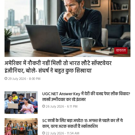
वायरल
अमेरिका में नौकरी नहीं मिली तो भारत लौटे सॉफ्टवेयर
इंजीनियर, बोले- संघर्ष ने बहुत कुछ सिखाया
29 July 2026 - 8:00 PM
UGC NET Answer Key में देरी की वजह पेपर लीक विवाद?
लाखों उम्मीदवार कर रहे इंतजार
26 July 2026 - 6:11 PM
SC छात्रों के लिए बड़ा अपडेट! 15 अगस्त से पहले कर लें ये
काम, वरना अटक सकती है स्कॉलरशिप
22 July 2026 - 11:54 AM