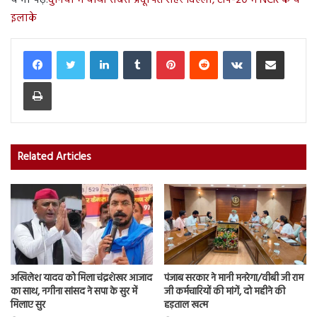
ये भी पढ़े:
दुनिया में चौथा सबसे प्रदूषित शहर दिल्ली, टॉप-20 में NCR के ये
इलाके
LinkedIn
Tumblr
Pinterest
Reddit
VKontakte
Share via Email
Print
Related Articles
अखिलेश यादव को मिला चंद्रशेखर आजाद
पंजाब सरकार ने मानी मनरेगा/वीबी जी राम
का साथ, नगीना सांसद ने सपा के सुर में
जी कर्मचारियों की मांगें, दो महीने की
मिलाए सुर
हड़ताल खत्म