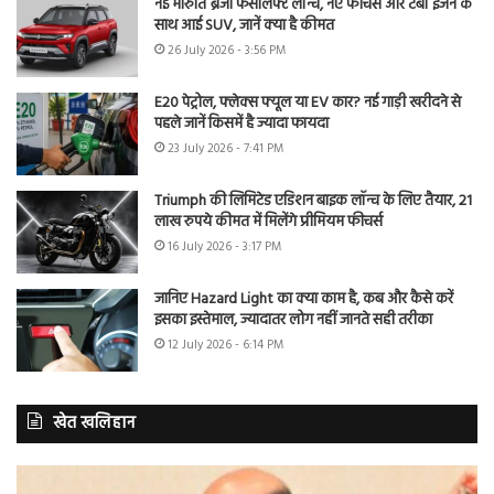
नई मारुति ब्रेजा फेसलिफ्ट लॉन्च, नए फीचर्स और टर्बो इंजन के
साथ आई SUV, जानें क्या है कीमत
26 July 2026 - 3:56 PM
E20 पेट्रोल, फ्लेक्स फ्यूल या EV कार? नई गाड़ी खरीदने से
पहले जानें किसमें है ज्यादा फायदा
23 July 2026 - 7:41 PM
Triumph की लिमिटेड एडिशन बाइक लॉन्च के लिए तैयार, 21
लाख रुपये कीमत में मिलेंगे प्रीमियम फीचर्स
16 July 2026 - 3:17 PM
जानिए Hazard Light का क्या काम है, कब और कैसे करें
इसका इस्तेमाल, ज्यादातर लोग नहीं जानते सही तरीका
12 July 2026 - 6:14 PM
खेत खलिहान