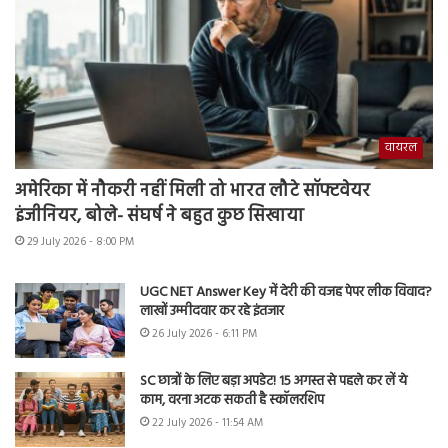
वायरल
अमेरिका में नौकरी नहीं मिली तो भारत लौटे सॉफ्टवेयर
इंजीनियर, बोले- संघर्ष ने बहुत कुछ सिखाया
29 July 2026 - 8:00 PM
UGC NET Answer Key में देरी की वजह पेपर लीक विवाद?
लाखों उम्मीदवार कर रहे इंतजार
26 July 2026 - 6:11 PM
SC छात्रों के लिए बड़ा अपडेट! 15 अगस्त से पहले कर लें ये
काम, वरना अटक सकती है स्कॉलरशिप
22 July 2026 - 11:54 AM