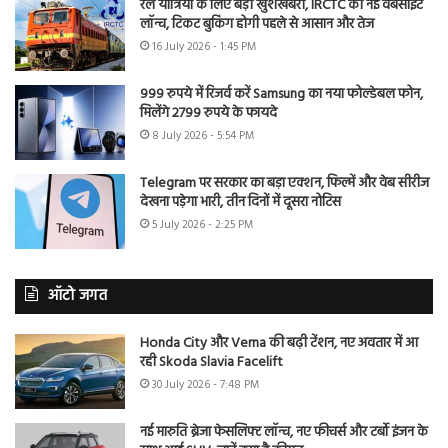
रेल यात्रियों के लिए बड़ी खुशखबरी, IRCTC की नई वेबसाइट
लॉन्च, टिकट बुकिंग होगी पहले से आसान और तेज
16 July 2026 - 1:45 PM
999 रुपये में रिजर्व करें Samsung का नया फोल्डेबल फोन,
मिलेंगे 2799 रुपये के फायदे
8 July 2026 - 5:54 PM
Telegram पर सरकार का बड़ा एक्शन, फिल्में और वेब सीरीज
देखना पड़ेगा भारी, तीन दिनों में दूसरा नोटिस
5 July 2026 - 2:25 PM
ऑटो जगत
Honda City और Verna की बढ़ी टेंशन, नए अवतार में आ
रही Skoda Slavia Facelift
30 July 2026 - 7:48 PM
नई मारुति ब्रेजा फेसलिफ्ट लॉन्च, नए फीचर्स और टर्बो इंजन के