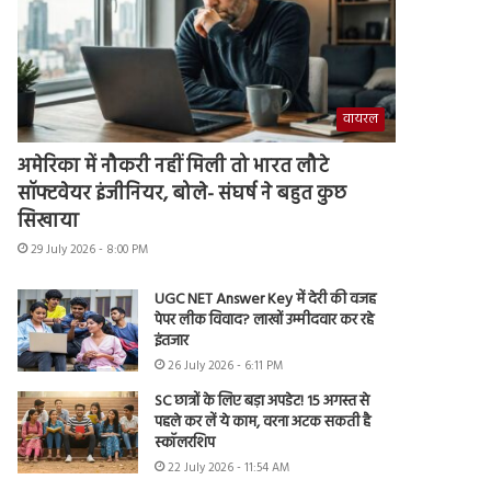
वायरल
अमेरिका में नौकरी नहीं मिली तो भारत लौटे
सॉफ्टवेयर इंजीनियर, बोले- संघर्ष ने बहुत कुछ
सिखाया
29 July 2026 - 8:00 PM
UGC NET Answer Key में देरी की वजह
पेपर लीक विवाद? लाखों उम्मीदवार कर रहे
इंतजार
26 July 2026 - 6:11 PM
SC छात्रों के लिए बड़ा अपडेट! 15 अगस्त से
पहले कर लें ये काम, वरना अटक सकती है
स्कॉलरशिप
22 July 2026 - 11:54 AM