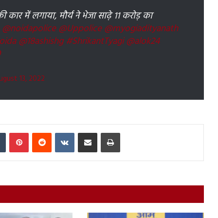
ी कार में लगाया, मौर्य ने भेजा साढ़े 11 करोड़ का
@noidapolice
@Uppolice
@myogiadityanath
oida
@18ashishg
#ShrikantTyagi
@alok24
Q
ugust 13, 2022
In
Tumblr
Pinterest
Reddit
VKontakte
Share via Email
Print