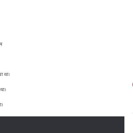
ोप
या था।
 था।
ा।