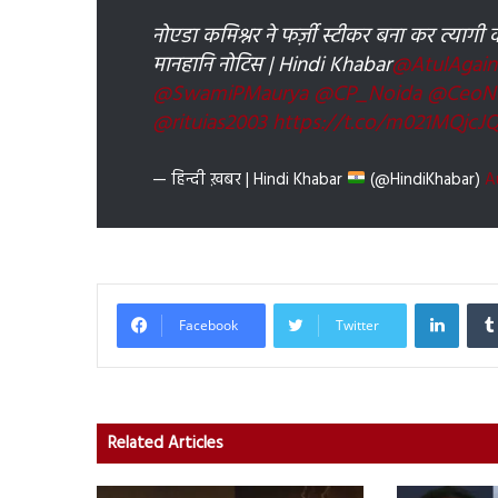
नोएडा कमिश्नर ने फर्ज़ी स्टीकर बना कर त्यागी क
मानहानि नोटिस | Hindi Khabar
@AtulAgain
@SwamiPMaurya
@CP_Noida
@CeoN
@rituias2003
https://t.co/m021MQjcJ
— हिन्दी ख़बर | Hindi Khabar
(@HindiKhabar)
A
Linked
Facebook
Twitter
Related Articles