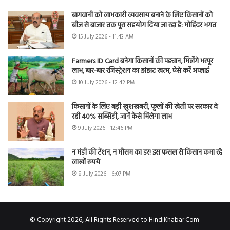
बागवानी को लाभकारी व्यवसाय बनाने के लिए किसानों को
बीज से बाजार तक पूरा सहयोग दिया जा रहा है: मोहिंदर भगत
15 July 2026 - 11:43 AM
Farmers ID Card बनेगा किसानों की पहचान, मिलेंगे भरपूर
लाभ, बार-बार रजिस्ट्रेशन का झंझट खत्म, ऐसे करें अप्लाई
10 July 2026 - 12:42 PM
किसानों के लिए बड़ी खुशखबरी, फूलों की खेती पर सरकार दे
रही 40% सब्सिडी, जानें कैसे मिलेगा लाभ
9 July 2026 - 12:46 PM
न मंडी की टेंशन, न मौसम का डर! इस फसल से किसान कमा रहे
लाखों रुपये
8 July 2026 - 6:07 PM
© Copyright 2026, All Rights Reserved to HindiKhabar.Com