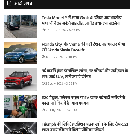
ऑटो जगत
Tesla Model Y में आया Grok AI फीचर, अब भारतीय
भाषाओं में कर सकेंगे बातचीत, जानिए क्या-क्या बदलेगा
1 August 2026 - 6:42 PM
Honda City और Verna की बढ़ी टेंशन, नए अवतार में आ
रही Skoda Slavia Facelift
30 July 2026 - 7:48 PM
नई मारुति ब्रेजा फेसलिफ्ट लॉन्च, नए फीचर्स और टर्बो इंजन के
साथ आई SUV, जानें क्या है कीमत
26 July 2026 - 3:56 PM
E20 पेट्रोल, फ्लेक्स फ्यूल या EV कार? नई गाड़ी खरीदने से
पहले जानें किसमें है ज्यादा फायदा
23 July 2026 - 7:41 PM
Triumph की लिमिटेड एडिशन बाइक लॉन्च के लिए तैयार, 21
लाख रुपये कीमत में मिलेंगे प्रीमियम फीचर्स