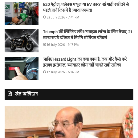
E20 पेट्रोल, फ्लेक्स फ्यूल या EV कार? नई गाड़ी खरीदने से
पहले जानें किसमें है ज्यादा फायदा
23 July 2026 - 7:41 PM
Triumph की लिमिटेड एडिशन बाइक लॉन्च के लिए तैयार, 21
लाख रुपये कीमत में मिलेंगे प्रीमियम फीचर्स
16 July 2026 - 3:17 PM
जानिए Hazard Light का क्या काम है, कब और कैसे करें
इसका इस्तेमाल, ज्यादातर लोग नहीं जानते सही तरीका
12 July 2026 - 6:14 PM
खेत खलिहान