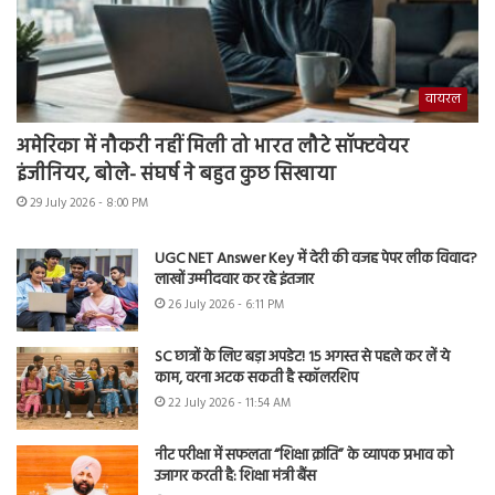
वायरल
अमेरिका में नौकरी नहीं मिली तो भारत लौटे सॉफ्टवेयर
इंजीनियर, बोले- संघर्ष ने बहुत कुछ सिखाया
29 July 2026 - 8:00 PM
UGC NET Answer Key में देरी की वजह पेपर लीक विवाद?
लाखों उम्मीदवार कर रहे इंतजार
26 July 2026 - 6:11 PM
SC छात्रों के लिए बड़ा अपडेट! 15 अगस्त से पहले कर लें ये
काम, वरना अटक सकती है स्कॉलरशिप
22 July 2026 - 11:54 AM
नीट परीक्षा में सफलता “शिक्षा क्रांति” के व्यापक प्रभाव को
उजागर करती है: शिक्षा मंत्री बैंस