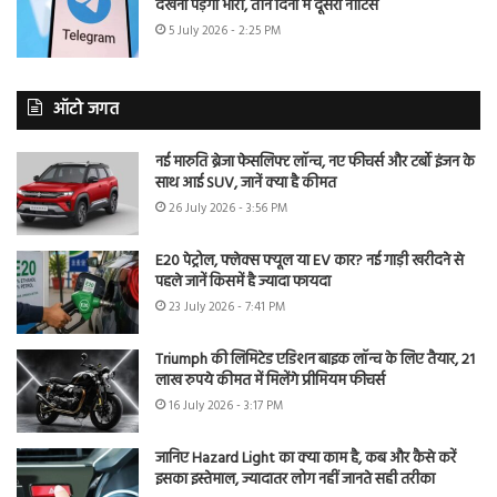
देखना पड़ेगा भारी, तीन दिनों में दूसरा नोटिस
5 July 2026 - 2:25 PM
ऑटो जगत
नई मारुति ब्रेजा फेसलिफ्ट लॉन्च, नए फीचर्स और टर्बो इंजन के
साथ आई SUV, जानें क्या है कीमत
26 July 2026 - 3:56 PM
E20 पेट्रोल, फ्लेक्स फ्यूल या EV कार? नई गाड़ी खरीदने से
पहले जानें किसमें है ज्यादा फायदा
23 July 2026 - 7:41 PM
Triumph की लिमिटेड एडिशन बाइक लॉन्च के लिए तैयार, 21
लाख रुपये कीमत में मिलेंगे प्रीमियम फीचर्स
16 July 2026 - 3:17 PM
जानिए Hazard Light का क्या काम है, कब और कैसे करें
इसका इस्तेमाल, ज्यादातर लोग नहीं जानते सही तरीका