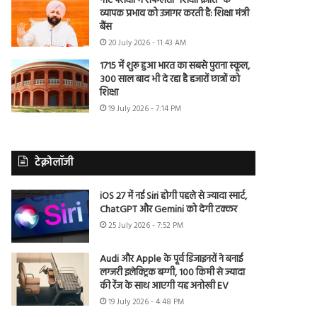
नीट परीक्षा में सफलता “शिक्षा क्रांति” के
व्यापक प्रभाव को उजागर करती है: शिक्षा मंत्री
बैंस
20 July 2026 - 11:43 AM
1715 में शुरू हुआ भारत का सबसे पुराना स्कूल,
300 साल बाद भी दे रहा है हजारों छात्रों को
शिक्षा
19 July 2026 - 7:14 PM
टेक्नोलॉजी
iOS 27 में नई Siri होगी पहले से ज्यादा स्मार्ट,
ChatGPT और Gemini को देगी टक्कर
25 July 2026 - 7:52 PM
Audi और Apple के पूर्व डिजाइनरों ने बनाई
लग्जरी इलेक्ट्रिक बग्गी, 100 किमी से ज्यादा
की रेंज के साथ आएगी यह अनोखी EV
19 July 2026 - 4:48 PM