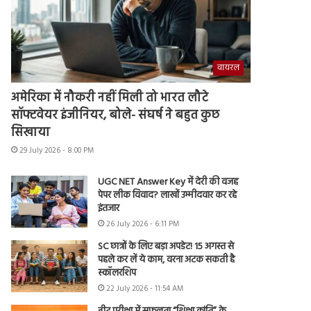
वायरल
अमेरिका में नौकरी नहीं मिली तो भारत लौटे
सॉफ्टवेयर इंजीनियर, बोले- संघर्ष ने बहुत कुछ
सिखाया
29 July 2026 - 8:00 PM
UGC NET Answer Key में देरी की वजह
पेपर लीक विवाद? लाखों उम्मीदवार कर रहे
इंतजार
26 July 2026 - 6:11 PM
SC छात्रों के लिए बड़ा अपडेट! 15 अगस्त से
पहले कर लें ये काम, वरना अटक सकती है
स्कॉलरशिप
22 July 2026 - 11:54 AM