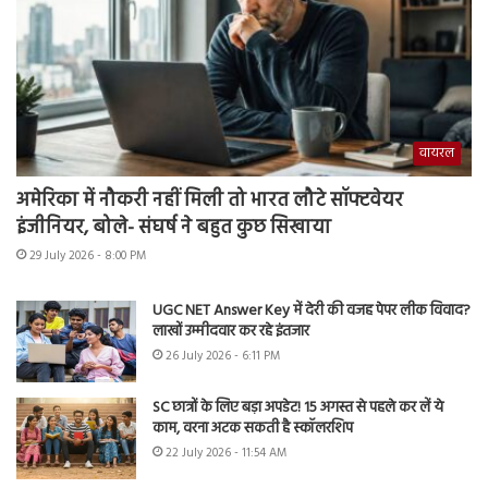
वायरल
अमेरिका में नौकरी नहीं मिली तो भारत लौटे सॉफ्टवेयर
इंजीनियर, बोले- संघर्ष ने बहुत कुछ सिखाया
29 July 2026 - 8:00 PM
UGC NET Answer Key में देरी की वजह पेपर लीक विवाद?
लाखों उम्मीदवार कर रहे इंतजार
26 July 2026 - 6:11 PM
SC छात्रों के लिए बड़ा अपडेट! 15 अगस्त से पहले कर लें ये
काम, वरना अटक सकती है स्कॉलरशिप
22 July 2026 - 11:54 AM