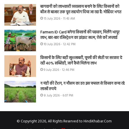
बागवानी को लाभकारी व्यवसाय बनाने के लिए किसानों को
बीज से बाजार तक पूरा सहयोग दिया जा रहा है: मोहिंदर भगत
15 July 2026 - 11:43 AM
Farmers ID Card बनेगा किसानों की पहचान, मिलेंगे भरपूर
लाभ, बार-बार रजिस्ट्रेशन का झंझट खत्म, ऐसे करें अप्लाई
10 July 2026 - 12:42 PM
किसानों के लिए बड़ी खुशखबरी, फूलों की खेती पर सरकार दे
रही 40% सब्सिडी, जानें कैसे मिलेगा लाभ
9 July 2026 - 12:46 PM
न मंडी की टेंशन, न मौसम का डर! इस फसल से किसान कमा रहे
लाखों रुपये
8 July 2026 - 6:07 PM
© Copyright 2026, All Rights Reserved to HindiKhabar.Com