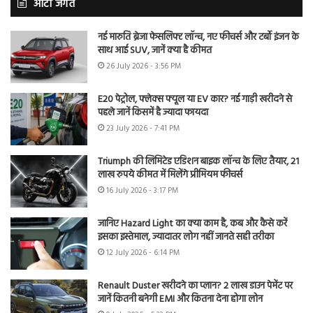
ऑटो जगत
नई मारुति ब्रेजा फेसलिफ्ट लॉन्च, नए फीचर्स और टर्बो इंजन के
साथ आई SUV, जानें क्या है कीमत
26 July 2026 - 3:56 PM
E20 पेट्रोल, फ्लेक्स फ्यूल या EV कार? नई गाड़ी खरीदने से
पहले जानें किसमें है ज्यादा फायदा
23 July 2026 - 7:41 PM
Triumph की लिमिटेड एडिशन बाइक लॉन्च के लिए तैयार, 21
लाख रुपये कीमत में मिलेंगे प्रीमियम फीचर्स
16 July 2026 - 3:17 PM
जानिए Hazard Light का क्या काम है, कब और कैसे करें
इसका इस्तेमाल, ज्यादातर लोग नहीं जानते सही तरीका
12 July 2026 - 6:14 PM
Renault Duster खरीदने का प्लान? 2 लाख डाउन पेमेंट पर
जानें कितनी बनेगी EMI और कितना देना होगा लोन