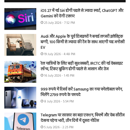
iOS 27 में नई Siri होगी पहले से ज्यादा स्मार्ट, ChatGPT और
Gemini को देगी टक्कर
25 July 2026 - 7:52 PM
Audi और Apple के पूर्व डिजाइनरों ने बनाई लग्जरी इलेक्ट्रिक
बग्गी, 100 किमी से ज्यादा की रेंज के साथ आएगी यह अनोखी
EV
19 July 2026 - 4:48 PM
रेल यात्रियों के लिए बड़ी खुशखबरी, IRCTC की नई वेबसाइट
लॉन्च, टिकट बुकिंग होगी पहले से आसान और तेज
16 July 2026 - 1:45 PM
999 रुपये में रिजर्व करें Samsung का नया फोल्डेबल फोन,
मिलेंगे 2799 रुपये के फायदे
8 July 2026 - 5:54 PM
Telegram पर सरकार का बड़ा एक्शन, फिल्में और वेब सीरीज
देखना पड़ेगा भारी, तीन दिनों में दूसरा नोटिस
5 July 2026 - 2:25 PM