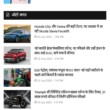
ऑटो जगत
Honda City और Verna की बढ़ी टेंशन, नए अवतार में आ
रही Skoda Slavia Facelift
30 July 2026 - 7:48 PM
नई मारुति ब्रेजा फेसलिफ्ट लॉन्च, नए फीचर्स और टर्बो इंजन के
साथ आई SUV, जानें क्या है कीमत
26 July 2026 - 3:56 PM
E20 पेट्रोल, फ्लेक्स फ्यूल या EV कार? नई गाड़ी खरीदने से
पहले जानें किसमें है ज्यादा फायदा
23 July 2026 - 7:41 PM
Triumph की लिमिटेड एडिशन बाइक लॉन्च के लिए तैयार, 21
लाख रुपये कीमत में मिलेंगे प्रीमियम फीचर्स
16 July 2026 - 3:17 PM