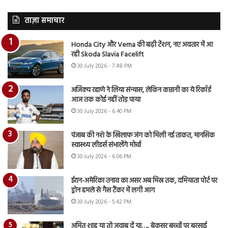
ताज़ा समाचार
Honda City और Verna की बढ़ी टेंशन, नए अवतार में आ
रही Skoda Slavia Facelift
30 July 2026 - 7:48 PM
अजिंक्य रहाणे ने लिया संन्यास, लेकिन कप्तानी का ये रिकॉर्ड
आज तक कोई नहीं तोड़ पाया
30 July 2026 - 6:40 PM
पंजाब की नशे के खिलाफ जंग को मिली नई ताकत, मानसिक
स्वास्थ्य लीडर्स संभालेंगे मोर्चा
30 July 2026 - 6:06 PM
ईरान-अमेरिका तनाव का असर अब मिस्र तक, दमियाता पोर्ट पर
ड्रोन हमले से गैस टैंकर में लगी आग
30 July 2026 - 5:42 PM
अमित शाह या तो जवाब दें या…., बेकसूर बच्चों पर बरसाई