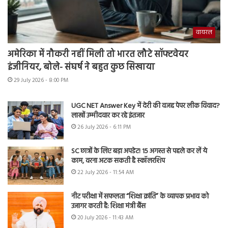
वायरल
अमेरिका में नौकरी नहीं मिली तो भारत लौटे सॉफ्टवेयर
इंजीनियर, बोले- संघर्ष ने बहुत कुछ सिखाया
29 July 2026 - 8:00 PM
UGC NET Answer Key में देरी की वजह पेपर लीक विवाद?
लाखों उम्मीदवार कर रहे इंतजार
26 July 2026 - 6:11 PM
SC छात्रों के लिए बड़ा अपडेट! 15 अगस्त से पहले कर लें ये
काम, वरना अटक सकती है स्कॉलरशिप
22 July 2026 - 11:54 AM
नीट परीक्षा में सफलता “शिक्षा क्रांति” के व्यापक प्रभाव को
उजागर करती है: शिक्षा मंत्री बैंस
20 July 2026 - 11:43 AM