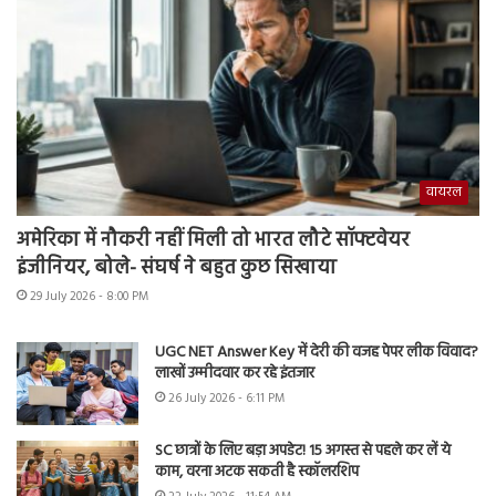
वायरल
अमेरिका में नौकरी नहीं मिली तो भारत लौटे सॉफ्टवेयर
इंजीनियर, बोले- संघर्ष ने बहुत कुछ सिखाया
29 July 2026 - 8:00 PM
UGC NET Answer Key में देरी की वजह पेपर लीक विवाद?
लाखों उम्मीदवार कर रहे इंतजार
26 July 2026 - 6:11 PM
SC छात्रों के लिए बड़ा अपडेट! 15 अगस्त से पहले कर लें ये
काम, वरना अटक सकती है स्कॉलरशिप