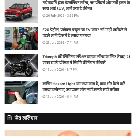
नई मारुति ब्रेजा फेसलिफ्ट लॉन्च, नए फीचर्स और टर्बो इंजन के
साथ आई SUV, जानें क्या है कीमत
26 July 2026 - 3:56 PM
E20 पेट्रोल, फ्लेक्स फ्यूल या EV कार? नई गाड़ी खरीदने से
पहले जानें किसमें है ज्यादा फायदा
23 July 2026 - 7:41 PM
Triumph की लिमिटेड एडिशन बाइक लॉन्च के लिए तैयार, 21
लाख रुपये कीमत में मिलेंगे प्रीमियम फीचर्स
16 July 2026 - 3:17 PM
जानिए Hazard Light का क्या काम है, कब और कैसे करें
इसका इस्तेमाल, ज्यादातर लोग नहीं जानते सही तरीका
12 July 2026 - 6:14 PM
खेत खलिहान