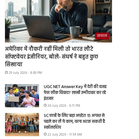
वायरल
अमेरिका में नौकरी नहीं मिली तो भारत लौटे
सॉफ्टवेयर इंजीनियर, बोले- संघर्ष ने बहुत कुछ
सिखाया
29 July 2026 - 8:00 PM
UGC NET Answer Key में देरी की वजह
पेपर लीक विवाद? लाखों उम्मीदवार कर रहे
इंतजार
26 July 2026 - 6:11 PM
SC छात्रों के लिए बड़ा अपडेट! 15 अगस्त से
पहले कर लें ये काम, वरना अटक सकती है
स्कॉलरशिप
22 July 2026 - 11:54 AM