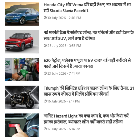
Honda City और Verna की बढ़ी टेंशन, नए अवतार में आ
रही Skoda Slavia Facelift
30 July 2026 - 7:48 PM
नई मारुति ब्रेजा फेसलिफ्ट लॉन्च, नए फीचर्स और टर्बो इंजन के
साथ आई SUV, जानें क्या है कीमत
26 July 2026 - 3:56 PM
E20 पेट्रोल, फ्लेक्स फ्यूल या EV कार? नई गाड़ी खरीदने से
पहले जानें किसमें है ज्यादा फायदा
23 July 2026 - 7:41 PM
Triumph की लिमिटेड एडिशन बाइक लॉन्च के लिए तैयार, 21
लाख रुपये कीमत में मिलेंगे प्रीमियम फीचर्स
16 July 2026 - 3:17 PM
जानिए Hazard Light का क्या काम है, कब और कैसे करें
इसका इस्तेमाल, ज्यादातर लोग नहीं जानते सही तरीका
12 July 2026 - 6:14 PM