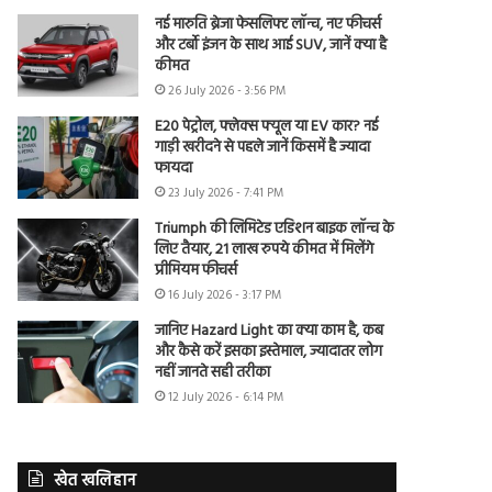
नई मारुति ब्रेजा फेसलिफ्ट लॉन्च, नए फीचर्स
और टर्बो इंजन के साथ आई SUV, जानें क्या है
कीमत
26 July 2026 - 3:56 PM
E20 पेट्रोल, फ्लेक्स फ्यूल या EV कार? नई
गाड़ी खरीदने से पहले जानें किसमें है ज्यादा
फायदा
23 July 2026 - 7:41 PM
Triumph की लिमिटेड एडिशन बाइक लॉन्च के
लिए तैयार, 21 लाख रुपये कीमत में मिलेंगे
प्रीमियम फीचर्स
16 July 2026 - 3:17 PM
जानिए Hazard Light का क्या काम है, कब
और कैसे करें इसका इस्तेमाल, ज्यादातर लोग
नहीं जानते सही तरीका
12 July 2026 - 6:14 PM
खेत खलिहान