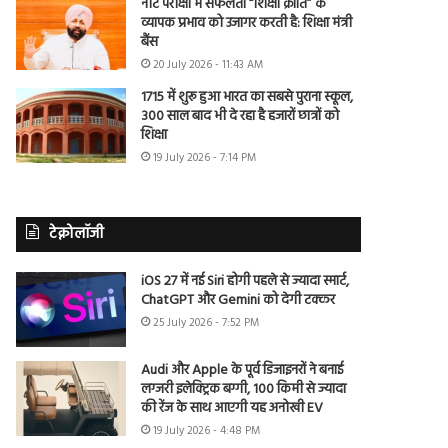
नीट परीक्षा में सफलता “शिक्षा क्रांति” के
व्यापक प्रभाव को उजागर करती है: शिक्षा मंत्री
बैंस
20 July 2026 - 11:43 AM
1715 में शुरू हुआ भारत का सबसे पुराना स्कूल,
300 साल बाद भी दे रहा है हजारों छात्रों को
शिक्षा
19 July 2026 - 7:14 PM
टेक्नोलॉजी
iOS 27 में नई Siri होगी पहले से ज्यादा स्मार्ट,
ChatGPT और Gemini को देगी टक्कर
25 July 2026 - 7:52 PM
Audi और Apple के पूर्व डिजाइनरों ने बनाई
लग्जरी इलेक्ट्रिक बग्गी, 100 किमी से ज्यादा
की रेंज के साथ आएगी यह अनोखी EV
19 July 2026 - 4:48 PM