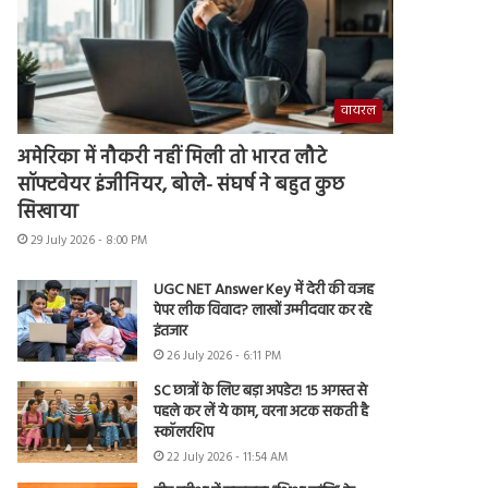
वायरल
अमेरिका में नौकरी नहीं मिली तो भारत लौटे
सॉफ्टवेयर इंजीनियर, बोले- संघर्ष ने बहुत कुछ
सिखाया
29 July 2026 - 8:00 PM
UGC NET Answer Key में देरी की वजह
पेपर लीक विवाद? लाखों उम्मीदवार कर रहे
इंतजार
26 July 2026 - 6:11 PM
SC छात्रों के लिए बड़ा अपडेट! 15 अगस्त से
पहले कर लें ये काम, वरना अटक सकती है
स्कॉलरशिप
22 July 2026 - 11:54 AM