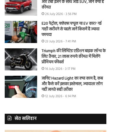
और टर्बो इंजन के साथ आई SUV, जानें क्या है
कीमत
26 July 2026 - 3:56 PM
E20 पेट्रोल, फ्लेक्स फ्यूल या EV कार? नई
गाड़ी खरीदने से पहले जानें किसमें है ज्यादा
फायदा
23 July 2026 - 7:41 PM
Triumph की लिमिटेड एडिशन बाइक लॉन्च के
लिए तैयार, 21 लाख रुपये कीमत में मिलेंगे
प्रीमियम फीचर्स
16 July 2026 - 3:17 PM
जानिए Hazard Light का क्या काम है, कब
और कैसे करें इसका इस्तेमाल, ज्यादातर लोग
नहीं जानते सही तरीका
12 July 2026 - 6:14 PM
खेत खलिहान