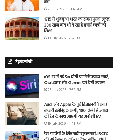
बैंस
20 July 2026 - 11:43 AM
1715 में शुरू हुआ भारत का सबसे पुराना स्कूल,
300 साल बाद भी दे रहा है हजारों छात्रों को
शिक्षा
19 July 2026 - 7:14 PM
टेक्नोलॉजी
iOS 27 में नई Siri होगी पहले से ज्यादा स्मार्ट,
ChatGPT और Gemini को देगी टक्कर
25 July 2026 - 7:52 PM
Audi और Apple के पूर्व डिजाइनरों ने बनाई
लग्जरी इलेक्ट्रिक बग्गी, 100 किमी से ज्यादा
की रेंज के साथ आएगी यह अनोखी EV
19 July 2026 - 4:48 PM
रेल यात्रियों के लिए बड़ी खुशखबरी, IRCTC
की नई वेबसाइट लॉन्च, टिकट बुकिंग होगी