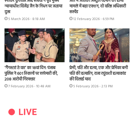
स्पीकर कुलतार सिंह संधवां ने पूर्व मुख्य
जेल में आतंकी अब्दुल रहमान की हत्या
न्यायाधीश विजेंद्र जैन के निधन पर जताया
मामले में बड़ा एक्शन, दो वरिष्ठ अधिकारी
दुख
सस्पेंड
5 March 2026 - 8:18 AM
12 February 2026 - 6:59 PM
‘गैंगस्टरां ते वार’ का 18वां दिन: पंजाब
प्रेमी, पति और हत्या, एक और प्रेमिका बनी
पुलिस ने 601 ठिकानों पर छापेमारी की,
पति की हत्यारिन, राजा रघुंवशी हत्याकांड
208 आरोपी गिरफ्तार
की दिलाई याद
7 February 2026 - 10:48 AM
5 February 2026 - 2:13 PM