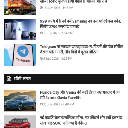
लॉन्च, टिकट बुकिंग होगी पहले से आसान और तेज
16 July 2026 - 1:45 PM
999 रुपये में रिजर्व करें Samsung का नया फोल्डेबल फोन,
मिलेंगे 2799 रुपये के फायदे
8 July 2026 - 5:54 PM
Telegram पर सरकार का बड़ा एक्शन, फिल्में और वेब सीरीज
देखना पड़ेगा भारी, तीन दिनों में दूसरा नोटिस
5 July 2026 - 2:25 PM
ऑटो जगत
Honda City और Verna की बढ़ी टेंशन, नए अवतार में आ
रही Skoda Slavia Facelift
30 July 2026 - 7:48 PM
नई मारुति ब्रेजा फेसलिफ्ट लॉन्च, नए फीचर्स और टर्बो इंजन के
साथ आई SUV, जानें क्या है कीमत