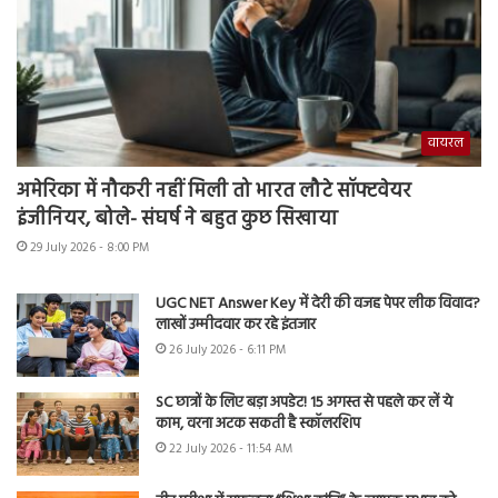
वायरल
अमेरिका में नौकरी नहीं मिली तो भारत लौटे सॉफ्टवेयर
इंजीनियर, बोले- संघर्ष ने बहुत कुछ सिखाया
29 July 2026 - 8:00 PM
UGC NET Answer Key में देरी की वजह पेपर लीक विवाद?
लाखों उम्मीदवार कर रहे इंतजार
26 July 2026 - 6:11 PM
SC छात्रों के लिए बड़ा अपडेट! 15 अगस्त से पहले कर लें ये
काम, वरना अटक सकती है स्कॉलरशिप
22 July 2026 - 11:54 AM