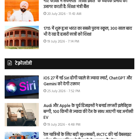
नीट परीक्षा में सफलता “शिक्षा क्रांति” के व्यापक प्रभाव को
उजागर करती है: शिक्षा मंत्री बैंस
20 July 2026 - 11:43 AM
1715 में शुरू हुआ भारत का सबसे पुराना स्कूल, 300 साल बाद
भी दे रहा है हजारों छात्रों को शिक्षा
19 July 2026 - 7:14 PM
टेक्नोलॉजी
iOS 27 में नई Siri होगी पहले से ज्यादा स्मार्ट, ChatGPT और
Gemini को देगी टक्कर
25 July 2026 - 7:52 PM
Audi और Apple के पूर्व डिजाइनरों ने बनाई लग्जरी इलेक्ट्रिक
बग्गी, 100 किमी से ज्यादा की रेंज के साथ आएगी यह अनोखी
EV
19 July 2026 - 4:48 PM
रेल यात्रियों के लिए बड़ी खुशखबरी, IRCTC की नई वेबसाइट