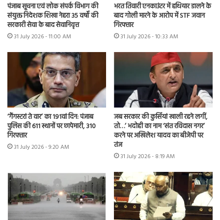
भरत तिवारी एनकाउंटर में हथियार डालने के
पंजाब सूचना एवं लोक संपर्क विभाग की
बाद गोली मारने के आरोप में STF जवान
संयुक्त निदेशक शिखा नेहरा 35 वर्षों की
गिरफ्तार
सरकारी सेवा के बाद सेवानिवृत्त
31 July 2026 - 10:33 AM
31 July 2026 - 11:00 AM
‘गैंगस्टरां ते वार’ का 191वां दिन: पंजाब
जब सरकार की कुर्सियां खाली रहने लगीं,
पुलिस की 611 स्थानों पर छापेमारी, 310
तो…’ भदोही का नाम ‘संत रविदास नगर’
गिरफ्तार
करने पर अखिलेश यादव का बीजेपी पर
तंज
31 July 2026 - 9:20 AM
31 July 2026 - 8:19 AM