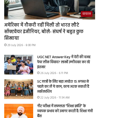
वायरल
अमेरिका में नौकरी नहीं मिली तो भारत लौटे
सॉफ्टवेयर इंजीनियर, बोले- संघर्ष ने बहुत कुछ
सिखाया
29 July 2026 - 8:00 PM
UGC NET Answer Key में देरी की वजह
पेपर लीक विवाद? लाखों उम्मीदवार कर रहे
इंतजार
26 July 2026 - 6:11 PM
SC छात्रों के लिए बड़ा अपडेट! 15 अगस्त से
पहले कर लें ये काम, वरना अटक सकती है
स्कॉलरशिप
22 July 2026 - 11:54 AM
नीट परीक्षा में सफलता “शिक्षा क्रांति” के
व्यापक प्रभाव को उजागर करती है: शिक्षा मंत्री
बैंस