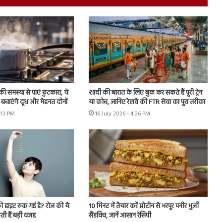
ी समस्या से पाएं छुटकारा, ये
शादी की बारात के लिए बुक कर सकते हैं पूरी ट्रेन
बचाएंगे दूध और मेहनत दोनों
या कोच, जानिए रेलवे की FTR सेवा का पूरा तरीका
6:13 PM
16 July 2026 - 4:26 PM
ी हाइट रुक गई है? रोज की ये
10 मिनट में तैयार करें प्रोटीन से भरपूर पनीर भुर्जी
ी हैं बड़ी वजह
सैंडविच, जानें आसान रेसिपी