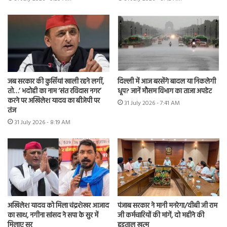
जब सरकार की कुर्सियां खाली रहने लगीं,
दिल्ली में आज बरसेंगे बादल या निकलेगी
तो…’ भदोही का नाम ‘संत रविदास नगर’
धूप? जानें मौसम विभाग का ताजा अपडेट
करने पर अखिलेश यादव का बीजेपी पर
31 July 2026 - 7:41 AM
तंज
31 July 2026 - 8:19 AM
अखिलेश यादव को मिला चंद्रशेखर आजाद
पंजाब सरकार ने मानी मनरेगा/वीबी जी राम
का साथ, नगीना सांसद ने सपा के सुर में
जी कर्मचारियों की मांगें, दो महीने की
मिलाए सुर
हड़ताल खत्म