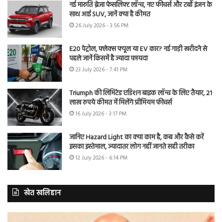
नई मारुति ब्रेजा फेसलिफ्ट लॉन्च, नए फीचर्स और टर्बो इंजन के
साथ आई SUV, जानें क्या है कीमत
26 July 2026 - 3:56 PM
E20 पेट्रोल, फ्लेक्स फ्यूल या EV कार? नई गाड़ी खरीदने से
पहले जानें किसमें है ज्यादा फायदा
23 July 2026 - 7:41 PM
Triumph की लिमिटेड एडिशन बाइक लॉन्च के लिए तैयार, 21
लाख रुपये कीमत में मिलेंगे प्रीमियम फीचर्स
16 July 2026 - 3:17 PM
जानिए Hazard Light का क्या काम है, कब और कैसे करें
इसका इस्तेमाल, ज्यादातर लोग नहीं जानते सही तरीका
12 July 2026 - 6:14 PM
खेत खलिहान