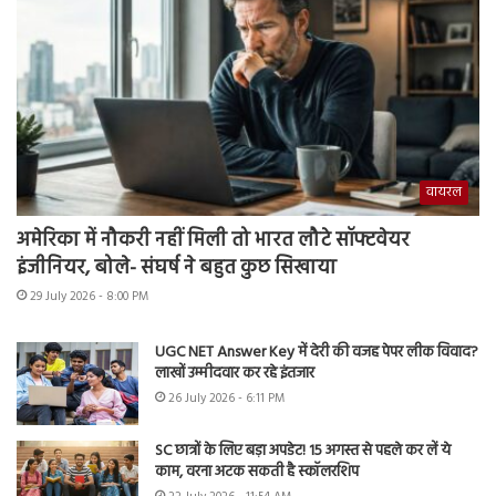
वायरल
अमेरिका में नौकरी नहीं मिली तो भारत लौटे सॉफ्टवेयर
इंजीनियर, बोले- संघर्ष ने बहुत कुछ सिखाया
29 July 2026 - 8:00 PM
UGC NET Answer Key में देरी की वजह पेपर लीक विवाद?
लाखों उम्मीदवार कर रहे इंतजार
26 July 2026 - 6:11 PM
SC छात्रों के लिए बड़ा अपडेट! 15 अगस्त से पहले कर लें ये
काम, वरना अटक सकती है स्कॉलरशिप