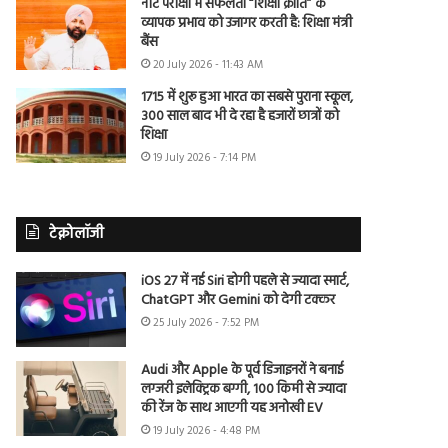
नीट परीक्षा में सफलता “शिक्षा क्रांति” के
व्यापक प्रभाव को उजागर करती है: शिक्षा मंत्री
बैंस
20 July 2026 - 11:43 AM
1715 में शुरू हुआ भारत का सबसे पुराना स्कूल,
300 साल बाद भी दे रहा है हजारों छात्रों को
शिक्षा
19 July 2026 - 7:14 PM
टेक्नोलॉजी
iOS 27 में नई Siri होगी पहले से ज्यादा स्मार्ट,
ChatGPT और Gemini को देगी टक्कर
25 July 2026 - 7:52 PM
Audi और Apple के पूर्व डिजाइनरों ने बनाई
लग्जरी इलेक्ट्रिक बग्गी, 100 किमी से ज्यादा
की रेंज के साथ आएगी यह अनोखी EV
19 July 2026 - 4:48 PM