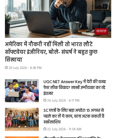
वायरल
अमेरिका में नौकरी नहीं मिली तो भारत लौटे
सॉफ्टवेयर इंजीनियर, बोले- संघर्ष ने बहुत कुछ
सिखाया
29 July 2026 - 8:00 PM
UGC NET Answer Key में देरी की वजह
पेपर लीक विवाद? लाखों उम्मीदवार कर रहे
इंतजार
26 July 2026 - 6:11 PM
SC छात्रों के लिए बड़ा अपडेट! 15 अगस्त से
पहले कर लें ये काम, वरना अटक सकती है
स्कॉलरशिप
22 July 2026 - 11:54 AM