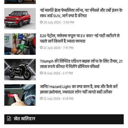
नई मारुति ब्रेजा फेसलिफ्ट लॉन्च, नए फीचर्स और टर्बो इंजन के
साथ आई SUV, जानें क्या है कीमत
26 July 2026 - 3:56 PM
E20 पेट्रोल, फ्लेक्स फ्यूल या EV कार? नई गाड़ी खरीदने से
पहले जानें किसमें है ज्यादा फायदा
23 July 2026 - 7:41 PM
Triumph की लिमिटेड एडिशन बाइक लॉन्च के लिए तैयार, 21
लाख रुपये कीमत में मिलेंगे प्रीमियम फीचर्स
16 July 2026 - 3:17 PM
जानिए Hazard Light का क्या काम है, कब और कैसे करें
इसका इस्तेमाल, ज्यादातर लोग नहीं जानते सही तरीका
12 July 2026 - 6:14 PM
खेत खलिहान