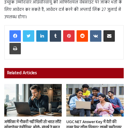
इच्छुक उम्मीदवार अग्निवीरवायु की ऑफिशियल वेबसाइट पर जाकर भर्ती के
लिए आवेदन कर सकते हैं, आवेदन दर्ज करने की अप्लाई लिंक 27 जुलाई से
उपलब्ध होगा।
LinkedIn
Tumblr
Pinterest
Reddit
VKontakte
Share via Email
Print
Related Articles
अमेरिका में नौकरी नहीं मिली तो भारत लौटे
UGC NET Answer Key में देरी की
सॉफ्टवेयर इंजीनियर, बोले- संघर्ष ने बहुत
वजह पेपर लीक विवाद? लाखों उम्मीदवार