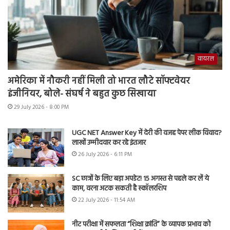
वायरल
अमेरिका में नौकरी नहीं मिली तो भारत लौटे सॉफ्टवेयर
इंजीनियर, बोले- संघर्ष ने बहुत कुछ सिखाया
29 July 2026 - 8:00 PM
UGC NET Answer Key में देरी की वजह पेपर लीक विवाद?
लाखों उम्मीदवार कर रहे इंतजार
26 July 2026 - 6:11 PM
SC छात्रों के लिए बड़ा अपडेट! 15 अगस्त से पहले कर लें ये
काम, वरना अटक सकती है स्कॉलरशिप
22 July 2026 - 11:54 AM
नीट परीक्षा में सफलता “शिक्षा क्रांति” के व्यापक प्रभाव को