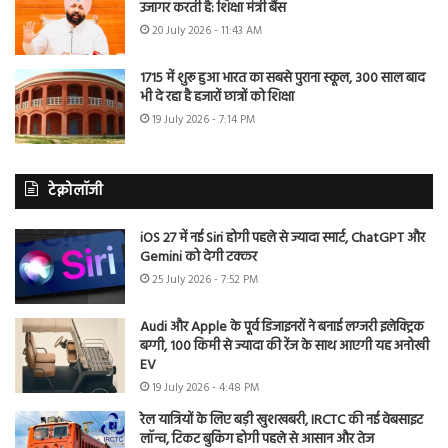
उजागर करती है: शिक्षा मंत्री बैंस
20 July 2026 - 11:43 AM
1715 में शुरू हुआ भारत का सबसे पुराना स्कूल, 300 साल बाद
भी दे रहा है हजारों छात्रों को शिक्षा
19 July 2026 - 7:14 PM
टेक्नोलॉजी
iOS 27 में नई Siri होगी पहले से ज्यादा स्मार्ट, ChatGPT और
Gemini को देगी टक्कर
25 July 2026 - 7:52 PM
Audi और Apple के पूर्व डिजाइनरों ने बनाई लग्जरी इलेक्ट्रिक
बग्गी, 100 किमी से ज्यादा की रेंज के साथ आएगी यह अनोखी
EV
19 July 2026 - 4:48 PM
रेल यात्रियों के लिए बड़ी खुशखबरी, IRCTC की नई वेबसाइट
लॉन्च, टिकट बुकिंग होगी पहले से आसान और तेज