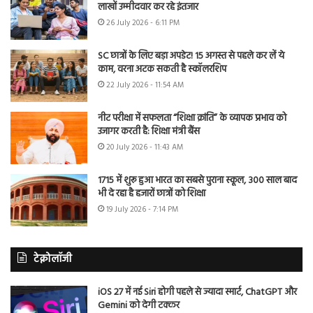
लाखों उम्मीदवार कर रहे इंतजार
26 July 2026 - 6:11 PM
SC छात्रों के लिए बड़ा अपडेट! 15 अगस्त से पहले कर लें ये
काम, वरना अटक सकती है स्कॉलरशिप
22 July 2026 - 11:54 AM
नीट परीक्षा में सफलता “शिक्षा क्रांति” के व्यापक प्रभाव को
उजागर करती है: शिक्षा मंत्री बैंस
20 July 2026 - 11:43 AM
1715 में शुरू हुआ भारत का सबसे पुराना स्कूल, 300 साल बाद
भी दे रहा है हजारों छात्रों को शिक्षा
19 July 2026 - 7:14 PM
टेक्नोलॉजी
iOS 27 में नई Siri होगी पहले से ज्यादा स्मार्ट, ChatGPT और
Gemini को देगी टक्कर