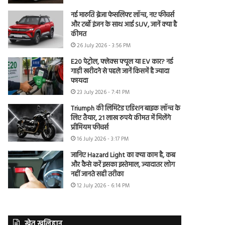
नई मारुति ब्रेजा फेसलिफ्ट लॉन्च, नए फीचर्स
और टर्बो इंजन के साथ आई SUV, जानें क्या है
कीमत
26 July 2026 - 3:56 PM
E20 पेट्रोल, फ्लेक्स फ्यूल या EV कार? नई
गाड़ी खरीदने से पहले जानें किसमें है ज्यादा
फायदा
23 July 2026 - 7:41 PM
Triumph की लिमिटेड एडिशन बाइक लॉन्च के
लिए तैयार, 21 लाख रुपये कीमत में मिलेंगे
प्रीमियम फीचर्स
16 July 2026 - 3:17 PM
जानिए Hazard Light का क्या काम है, कब
और कैसे करें इसका इस्तेमाल, ज्यादातर लोग
नहीं जानते सही तरीका
12 July 2026 - 6:14 PM
खेत खलिहान