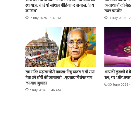
पाकिस्तान के कराची में निकली भगवान जगन्नाथ की
राम मंदिर परिसर म
रथ यात्रा, वीडियो सोशल मीडिया पर वायरल, ‘जय
व्यवस्थाओं को बेहत
जगन्नाथ’
गठन पर जोर
17 July 2026 - 5:37 PM
13 July 2026 - 
राम मंदिर चढ़ावा चोरी मामला: टिन्नू यादव ने दी सपा
आपकी कुंडली में ह
नेता को चोरी की जानकारी….पूछताछ में चंपत राय
धन, यश और अपा
का बड़ा खुलासा
30 June 2026 -
2 July 2026 - 9:46 AM