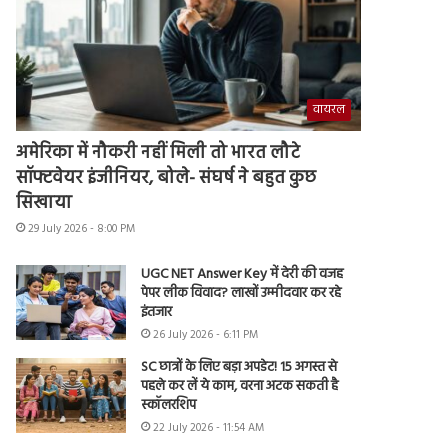
वायरल
अमेरिका में नौकरी नहीं मिली तो भारत लौटे
सॉफ्टवेयर इंजीनियर, बोले- संघर्ष ने बहुत कुछ
सिखाया
29 July 2026 - 8:00 PM
UGC NET Answer Key में देरी की वजह
पेपर लीक विवाद? लाखों उम्मीदवार कर रहे
इंतजार
26 July 2026 - 6:11 PM
SC छात्रों के लिए बड़ा अपडेट! 15 अगस्त से
पहले कर लें ये काम, वरना अटक सकती है
स्कॉलरशिप
22 July 2026 - 11:54 AM