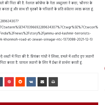
ले की निंदा की है. नेशनल कॉन्फ्रेंस के नेता अब्दुल्ला ने कहा, ‘श्रीनगर के
रता हूं और साथ ही मृतकों के परिवारों के प्रति संवेदना व्यक्त करता हूं.
2289634307?
7Ctwterm%5E1470396692289634307%7Ctwgr%5E%7Ctwcon%
india%2Fnews%2Fstory%2Fjammu-and-kashmir-terrorists-
k-khonmoh-road-at-zewan-srinagar-ntc-1373088-2021-12-13
ड़े शब्दों में निंदा की है. प्रियंका गांधी ने लिखा, हमले में शहीद हुए जवानों
िंदा करता है. घायल जवानों के लिए मैं ईश्वर से प्रार्थना करती हूं.
In
Tumblr
Pinterest
Reddit
VKontakte
Share via Email
Print