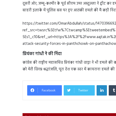
दूसरी ओर, जम्मू-कश्मीर के पूर्व सीएम उमर अब्दुल्ला ने ट्वीट कर हम
बाहरी इलाके में पुलिस बस पर हुए आतंकी हमले की मैं कड़ी निंदा क
https://twitter.com/OmarAbdullah/status/147039669
ref_src=twsrc%5Etfw%7Ctwcamp%5Etweetembed%
5Es1_c10&ref_url=https%3A%2F%2Fwww.aajtak.in%2F
attack-security-forces-in-panthchowk-on-panthachow
प्रियंका गांधी ने की निंदा
कांग्रेस की राष्ट्रीय महासचिव प्रियंका गांधी वाड्रा ने भी हमले की क
को मेरी विनम्र श्रद्धांजलि, पूरा देश एक स्वर में कायराना हमले की न
Linked
Facebook
Twitter