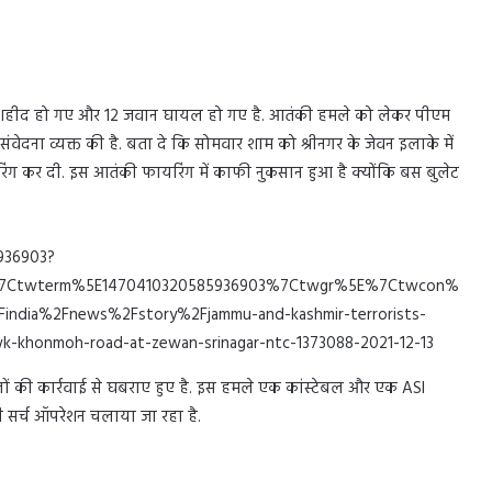
 जवान शहीद हो गए और 12 जवान घायल हो गए है. आतंकी हमले को लेकर पीएम
ति संवेदना व्यक्त की है. बता दे कि सोमवार शाम को श्रीनगर के जेवन इलाके में
िंग कर दी. इस आतंकी फायरिंग में काफी नुकसान हुआ है क्योंकि बस बुलेट
936903?
7Ctwterm%5E1470410320585936903%7Ctwgr%5E%7Ctwcon%
india%2Fnews%2Fstory%2Fjammu-and-kashmir-terrorists-
k-khonmoh-road-at-zewan-srinagar-ntc-1373088-2021-12-13
ों की कार्रवाई से घबराए हुए है. इस हमले एक कांस्टेबल और एक ASI
ही सर्च ऑपरेशन चलाया जा रहा है.