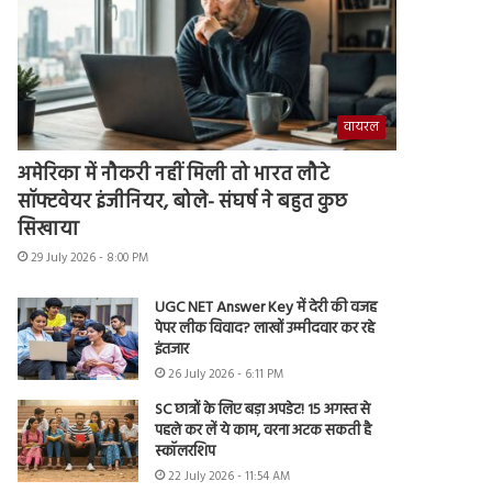
वायरल
अमेरिका में नौकरी नहीं मिली तो भारत लौटे
सॉफ्टवेयर इंजीनियर, बोले- संघर्ष ने बहुत कुछ
सिखाया
29 July 2026 - 8:00 PM
UGC NET Answer Key में देरी की वजह
पेपर लीक विवाद? लाखों उम्मीदवार कर रहे
इंतजार
26 July 2026 - 6:11 PM
SC छात्रों के लिए बड़ा अपडेट! 15 अगस्त से
पहले कर लें ये काम, वरना अटक सकती है
स्कॉलरशिप
22 July 2026 - 11:54 AM