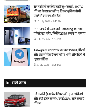
रेल यात्रियों के लिए बड़ी खुशखबरी, IRCTC
की नई वेबसाइट लॉन्च, टिकट बुकिंग होगी
पहले से आसान और तेज
16 July 2026 - 1:45 PM
999 रुपये में रिजर्व करें Samsung का नया
फोल्डेबल फोन, मिलेंगे 2799 रुपये के फायदे
8 July 2026 - 5:54 PM
Telegram पर सरकार का बड़ा एक्शन, फिल्में
और वेब सीरीज देखना पड़ेगा भारी, तीन दिनों में
दूसरा नोटिस
5 July 2026 - 2:25 PM
ऑटो जगत
नई मारुति ब्रेजा फेसलिफ्ट लॉन्च, नए फीचर्स
और टर्बो इंजन के साथ आई SUV, जानें क्या है
कीमत