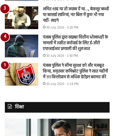
अमित शाह या तो जवाब दें या…., बेकसूर बच्चों
पर बरसाई लाठियां, नए बिल में कुछ भी नया
नहीं- खड़गे
30 July 2026 - 5:20 PM
पंजाब पुलिस द्वारा साइबर वित्तीय धोखाधड़ी के
मामलों में त्वरित कार्रवाई के लिए ई-ज़ीरो
एफआईआर प्रणाली की शुरुआत
30 July 2026 - 3:50 PM
पंजाब पुलिस ने सीमा सुरक्षा को और मजबूत
किया, अमृतसर कमिश्नरेट पुलिस ने सात महीनों
में 111 किलोग्राम से अधिक हेरोइन बरामद की
30 July 2026 - 3:24 PM
शिक्षा