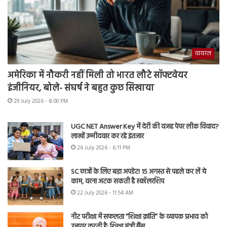
वायरल
अमेरिका में नौकरी नहीं मिली तो भारत लौटे सॉफ्टवेयर
इंजीनियर, बोले- संघर्ष ने बहुत कुछ सिखाया
29 July 2026 - 8:00 PM
UGC NET Answer Key में देरी की वजह पेपर लीक विवाद?
लाखों उम्मीदवार कर रहे इंतजार
26 July 2026 - 6:11 PM
SC छात्रों के लिए बड़ा अपडेट! 15 अगस्त से पहले कर लें ये
काम, वरना अटक सकती है स्कॉलरशिप
22 July 2026 - 11:54 AM
नीट परीक्षा में सफलता “शिक्षा क्रांति” के व्यापक प्रभाव को
उजागर करती है: शिक्षा मंत्री बैंस