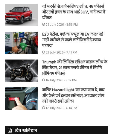
नई मारुति ब्रेजा फेसलिफ्ट लॉन्च, नए फीचर्स
और टर्बो इंजन के साथ आई SUV, जानें क्या है
कीमत
26 July 2026 - 3:56 PM
E20 पेट्रोल, फ्लेक्स फ्यूल या EV कार? नई
गाड़ी खरीदने से पहले जानें किसमें है ज्यादा
फायदा
23 July 2026 - 7:41 PM
Triumph की लिमिटेड एडिशन बाइक लॉन्च के
लिए तैयार, 21 लाख रुपये कीमत में मिलेंगे
प्रीमियम फीचर्स
16 July 2026 - 3:17 PM
जानिए Hazard Light का क्या काम है, कब
और कैसे करें इसका इस्तेमाल, ज्यादातर लोग
नहीं जानते सही तरीका
12 July 2026 - 6:14 PM
खेत खलिहान