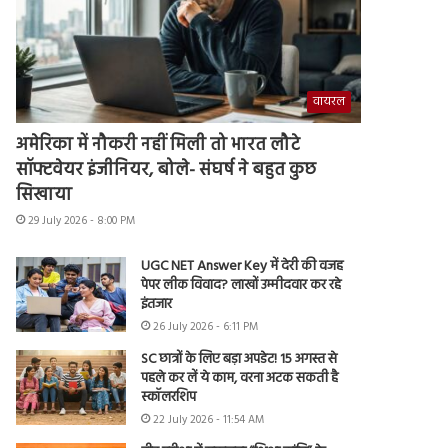
वायरल
अमेरिका में नौकरी नहीं मिली तो भारत लौटे
सॉफ्टवेयर इंजीनियर, बोले- संघर्ष ने बहुत कुछ
सिखाया
29 July 2026 - 8:00 PM
UGC NET Answer Key में देरी की वजह
पेपर लीक विवाद? लाखों उम्मीदवार कर रहे
इंतजार
26 July 2026 - 6:11 PM
SC छात्रों के लिए बड़ा अपडेट! 15 अगस्त से
पहले कर लें ये काम, वरना अटक सकती है
स्कॉलरशिप
22 July 2026 - 11:54 AM