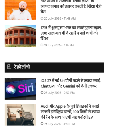
नीट परीक्षा में सफलता “शिक्षा क्रांति” के
व्यापक प्रभाव को उजागर करती है: शिक्षा मंत्री
बैंस
20 July 2026 - 11:43 AM
1715 में शुरू हुआ भारत का सबसे पुराना स्कूल,
300 साल बाद भी दे रहा है हजारों छात्रों को
शिक्षा
19 July 2026 - 7:14 PM
टेक्नोलॉजी
iOS 27 में नई Siri होगी पहले से ज्यादा स्मार्ट,
ChatGPT और Gemini को देगी टक्कर
25 July 2026 - 7:52 PM
Audi और Apple के पूर्व डिजाइनरों ने बनाई
लग्जरी इलेक्ट्रिक बग्गी, 100 किमी से ज्यादा
की रेंज के साथ आएगी यह अनोखी EV
19 July 2026 - 4:48 PM