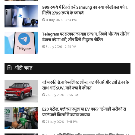
999 रुपये में रिजर्व करें Samsung का नया फोल्डेबल फोन,
मिलेंगे 2799 रुपये के फायदे
8 July 2026 - 5:54 PM
Telegram पर सरकार का बड़ा एक्शन, फिल्में और वेब सीरीज
देखना पड़ेगा भारी, तीन दिनों में दूसरा नोटिस
5 July 2026 - 2:25 PM
ऑटो जगत
नई मारुति ब्रेजा फेसलिफ्ट लॉन्च, नए फीचर्स और टर्बो इंजन के
साथ आई SUV, जानें क्या है कीमत
26 July 2026 - 3:56 PM
E20 पेट्रोल, फ्लेक्स फ्यूल या EV कार? नई गाड़ी खरीदने से
पहले जानें किसमें है ज्यादा फायदा
23 July 2026 - 7:41 PM