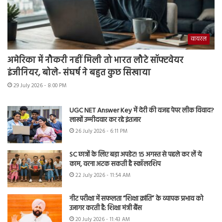
वायरल
अमेरिका में नौकरी नहीं मिली तो भारत लौटे सॉफ्टवेयर
इंजीनियर, बोले- संघर्ष ने बहुत कुछ सिखाया
29 July 2026 - 8:00 PM
UGC NET Answer Key में देरी की वजह पेपर लीक विवाद?
लाखों उम्मीदवार कर रहे इंतजार
26 July 2026 - 6:11 PM
SC छात्रों के लिए बड़ा अपडेट! 15 अगस्त से पहले कर लें ये
काम, वरना अटक सकती है स्कॉलरशिप
22 July 2026 - 11:54 AM
नीट परीक्षा में सफलता “शिक्षा क्रांति” के व्यापक प्रभाव को
उजागर करती है: शिक्षा मंत्री बैंस
20 July 2026 - 11:43 AM