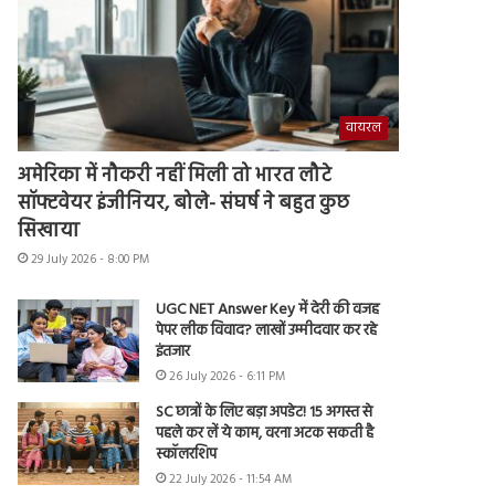
वायरल
अमेरिका में नौकरी नहीं मिली तो भारत लौटे
सॉफ्टवेयर इंजीनियर, बोले- संघर्ष ने बहुत कुछ
सिखाया
29 July 2026 - 8:00 PM
UGC NET Answer Key में देरी की वजह
पेपर लीक विवाद? लाखों उम्मीदवार कर रहे
इंतजार
26 July 2026 - 6:11 PM
SC छात्रों के लिए बड़ा अपडेट! 15 अगस्त से
पहले कर लें ये काम, वरना अटक सकती है
स्कॉलरशिप
22 July 2026 - 11:54 AM