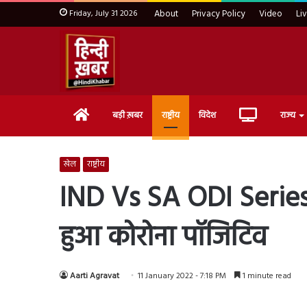
Friday, July 31 2026
About
Privacy Policy
Video
Li
Home
Live
बड़ी ख़बर
राष्ट्रीय
विदेश
राज्य
TV
खेल
राष्ट्रीय
IND Vs SA ODI Series
हुआ कोरोना पॉजिटिव
Aarti Agravat
11 January 2022 - 7:18 PM
1 minute read