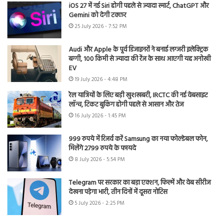
iOS 27 में नई Siri होगी पहले से ज्यादा स्मार्ट, ChatGPT और
Gemini को देगी टक्कर
25 July 2026 - 7:52 PM
Audi और Apple के पूर्व डिजाइनरों ने बनाई लग्जरी इलेक्ट्रिक
बग्गी, 100 किमी से ज्यादा की रेंज के साथ आएगी यह अनोखी
EV
19 July 2026 - 4:48 PM
रेल यात्रियों के लिए बड़ी खुशखबरी, IRCTC की नई वेबसाइट
लॉन्च, टिकट बुकिंग होगी पहले से आसान और तेज
16 July 2026 - 1:45 PM
999 रुपये में रिजर्व करें Samsung का नया फोल्डेबल फोन,
मिलेंगे 2799 रुपये के फायदे
8 July 2026 - 5:54 PM
Telegram पर सरकार का बड़ा एक्शन, फिल्में और वेब सीरीज
देखना पड़ेगा भारी, तीन दिनों में दूसरा नोटिस
5 July 2026 - 2:25 PM