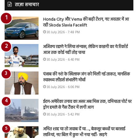
ताज़ा समाचार
Honda City और Verna की बढ़ी टेंशन, नए अवतार में आ
रही Skoda Slavia Facelift
30 July 2026 - 7:48 PM
अजिंक्य रहाणे ने लिया संन्यास, लेकिन कप्तानी का ये रिकॉर्ड
आज तक कोई नहीं तोड़ पाया
30 July 2026 - 6:40 PM
पंजाब की नशे के खिलाफ जंग को मिली नई ताकत, मानसिक
स्वास्थ्य लीडर्स संभालेंगे मोर्चा
30 July 2026 - 6:06 PM
ईरान-अमेरिका तनाव का असर अब मिस्र तक, दमियाता पोर्ट पर
ड्रोन हमले से गैस टैंकर में लगी आग
30 July 2026 - 5:42 PM
अमित शाह या तो जवाब दें या…., बेकसूर बच्चों पर बरसाई
लाठियां, नए बिल में कुछ भी नया नहीं- खड़गे