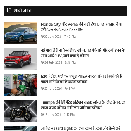
ऑटो जगत
Honda City और Verna की बढ़ी टेंशन, नए अवतार में आ
रही Skoda Slavia Facelift
30 July 2026 - 7:48 PM
नई मारुति ब्रेजा फेसलिफ्ट लॉन्च, नए फीचर्स और टर्बो इंजन के
साथ आई SUV, जानें क्या है कीमत
26 July 2026 - 3:56 PM
E20 पेट्रोल, फ्लेक्स फ्यूल या EV कार? नई गाड़ी खरीदने से
पहले जानें किसमें है ज्यादा फायदा
23 July 2026 - 7:41 PM
Triumph की लिमिटेड एडिशन बाइक लॉन्च के लिए तैयार, 21
लाख रुपये कीमत में मिलेंगे प्रीमियम फीचर्स
16 July 2026 - 3:17 PM
जानिए Hazard Light का क्या काम है, कब और कैसे करें