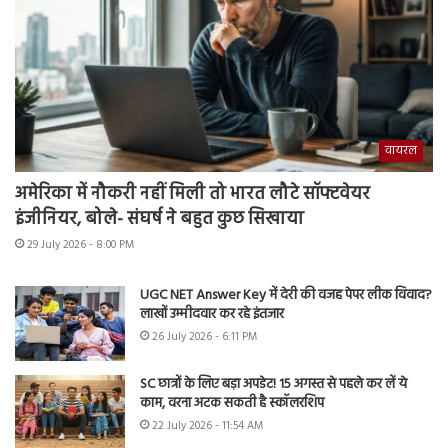
वायरल
अमेरिका में नौकरी नहीं मिली तो भारत लौटे सॉफ्टवेयर
इंजीनियर, बोले- संघर्ष ने बहुत कुछ सिखाया
29 July 2026 - 8:00 PM
UGC NET Answer Key में देरी की वजह पेपर लीक विवाद?
लाखों उम्मीदवार कर रहे इंतजार
26 July 2026 - 6:11 PM
SC छात्रों के लिए बड़ा अपडेट! 15 अगस्त से पहले कर लें ये
काम, वरना अटक सकती है स्कॉलरशिप
22 July 2026 - 11:54 AM