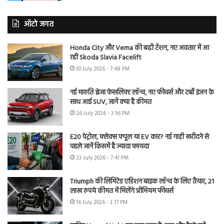
ऑटो जगत
Honda City और Verna की बढ़ी टेंशन, नए अवतार में आ
रही Skoda Slavia Facelift
30 July 2026 - 7:48 PM
नई मारुति ब्रेजा फेसलिफ्ट लॉन्च, नए फीचर्स और टर्बो इंजन के
साथ आई SUV, जानें क्या है कीमत
26 July 2026 - 3:56 PM
E20 पेट्रोल, फ्लेक्स फ्यूल या EV कार? नई गाड़ी खरीदने से
पहले जानें किसमें है ज्यादा फायदा
23 July 2026 - 7:41 PM
Triumph की लिमिटेड एडिशन बाइक लॉन्च के लिए तैयार, 21
लाख रुपये कीमत में मिलेंगे प्रीमियम फीचर्स
16 July 2026 - 3:17 PM