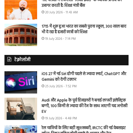
नीट परीक्षा में सफलता “शिक्षा क्रांति” के व्यापक प्रभाव को
उजागर करती है: शिक्षा मंत्री बैंस
20 July 2026 - 11:43 AM
1715 में शुरू हुआ भारत का सबसे पुराना स्कूल, 300 साल बाद
भी दे रहा है हजारों छात्रों को शिक्षा
19 July 2026 - 7:14 PM
टेक्नोलॉजी
iOS 27 में नई Siri होगी पहले से ज्यादा स्मार्ट, ChatGPT और
Gemini को देगी टक्कर
25 July 2026 - 7:52 PM
Audi और Apple के पूर्व डिजाइनरों ने बनाई लग्जरी इलेक्ट्रिक
बग्गी, 100 किमी से ज्यादा की रेंज के साथ आएगी यह अनोखी
EV
19 July 2026 - 4:48 PM
रेल यात्रियों के लिए बड़ी खुशखबरी, IRCTC की नई वेबसाइट