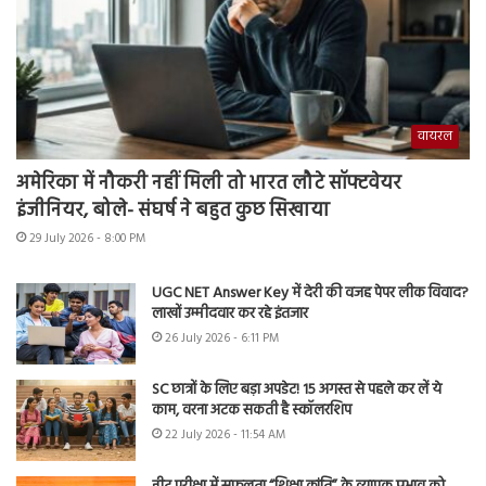
वायरल
अमेरिका में नौकरी नहीं मिली तो भारत लौटे सॉफ्टवेयर
इंजीनियर, बोले- संघर्ष ने बहुत कुछ सिखाया
29 July 2026 - 8:00 PM
UGC NET Answer Key में देरी की वजह पेपर लीक विवाद?
लाखों उम्मीदवार कर रहे इंतजार
26 July 2026 - 6:11 PM
SC छात्रों के लिए बड़ा अपडेट! 15 अगस्त से पहले कर लें ये
काम, वरना अटक सकती है स्कॉलरशिप
22 July 2026 - 11:54 AM