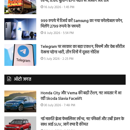
लॉन्च, टिकट बुकिंग होगी पहले से आसान और तेज
16 July 2026 - 1:45 PM
999 रुपये में रिजर्व करें Samsung का नया फोल्डेबल फोन,
मिलेंगे 2799 रुपये के फायदे
8 July 2026 - 5:54 PM
Telegram पर सरकार का बड़ा एक्शन, फिल्में और वेब सीरीज
देखना पड़ेगा भारी, तीन दिनों में दूसरा नोटिस
5 July 2026 - 2:25 PM
ऑटो जगत
Honda City और Verna की बढ़ी टेंशन, नए अवतार में आ
रही Skoda Slavia Facelift
30 July 2026 - 7:48 PM
नई मारुति ब्रेजा फेसलिफ्ट लॉन्च, नए फीचर्स और टर्बो इंजन के
साथ आई SUV, जानें क्या है कीमत