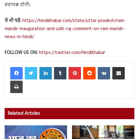
सहायक होगी।
ये भी पढ़ें:
https://hindikhabar.com/state/uttar-pradesh/ram-
mandir-inauguration-and-udit-raj-comment-on-ram-mandir-
news-in-hindi/
FOLLOW US ON:
https://twitter.com/HindiKhabar
LinkedIn
Tumblr
Pinterest
Reddit
VKontakte
Share via Email
Print
Related Articles