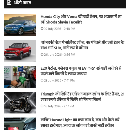
ऑटो जगत
Honda City और Verna की बढ़ी टेंशन, नए अवतार में आ
रही Skoda Slavia Facelift
30 July 2026 - 7:48 PM
नई मारुति ब्रेजा फेसलिफ्ट लॉन्च, नए फीचर्स और टर्बो इंजन के
साथ आई SUV, जानें क्या है कीमत
26 July 2026 - 3:56 PM
E20 पेट्रोल, फ्लेक्स फ्यूल या EV कार? नई गाड़ी खरीदने से
पहले जानें किसमें है ज्यादा फायदा
23 July 2026 - 7:41 PM
Triumph की लिमिटेड एडिशन बाइक लॉन्च के लिए तैयार, 21
लाख रुपये कीमत में मिलेंगे प्रीमियम फीचर्स
16 July 2026 - 3:17 PM
जानिए Hazard Light का क्या काम है, कब और कैसे करें
इसका इस्तेमाल, ज्यादातर लोग नहीं जानते सही तरीका