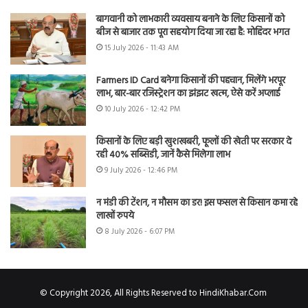
बागवानी को लाभकारी व्यवसाय बनाने के लिए किसानों को
बीज से बाजार तक पूरा सहयोग दिया जा रहा है: मोहिंदर भगत
15 July 2026 - 11:43 AM
Farmers ID Card बनेगा किसानों की पहचान, मिलेंगे भरपूर
लाभ, बार-बार रजिस्ट्रेशन का झंझट खत्म, ऐसे करें अप्लाई
10 July 2026 - 12:42 PM
किसानों के लिए बड़ी खुशखबरी, फूलों की खेती पर सरकार दे
रही 40% सब्सिडी, जानें कैसे मिलेगा लाभ
9 July 2026 - 12:46 PM
न मंडी की टेंशन, न मौसम का डर! इस फसल से किसान कमा रहे
लाखों रुपये
8 July 2026 - 6:07 PM
© Copyright 2026, All Rights Reserved to HindiKhabar.Com