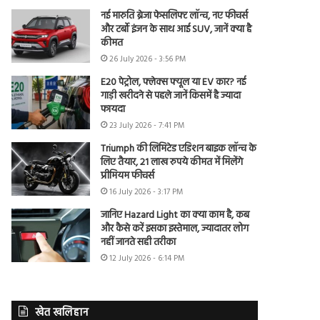
नई मारुति ब्रेजा फेसलिफ्ट लॉन्च, नए फीचर्स
और टर्बो इंजन के साथ आई SUV, जानें क्या है
कीमत
26 July 2026 - 3:56 PM
E20 पेट्रोल, फ्लेक्स फ्यूल या EV कार? नई
गाड़ी खरीदने से पहले जानें किसमें है ज्यादा
फायदा
23 July 2026 - 7:41 PM
Triumph की लिमिटेड एडिशन बाइक लॉन्च के
लिए तैयार, 21 लाख रुपये कीमत में मिलेंगे
प्रीमियम फीचर्स
16 July 2026 - 3:17 PM
जानिए Hazard Light का क्या काम है, कब
और कैसे करें इसका इस्तेमाल, ज्यादातर लोग
नहीं जानते सही तरीका
12 July 2026 - 6:14 PM
खेत खलिहान