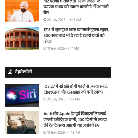
नीट परीक्षा में सफलता “शिक्षा क्रांति” के
व्यापक प्रभाव को उजागर करती है: शिक्षा मंत्री
बैंस
20 July 2026 - 11:43 AM
1715 में शुरू हुआ भारत का सबसे पुराना स्कूल,
300 साल बाद भी दे रहा है हजारों छात्रों को
शिक्षा
19 July 2026 - 7:14 PM
टेक्नोलॉजी
iOS 27 में नई Siri होगी पहले से ज्यादा स्मार्ट,
ChatGPT और Gemini को देगी टक्कर
25 July 2026 - 7:52 PM
Audi और Apple के पूर्व डिजाइनरों ने बनाई
लग्जरी इलेक्ट्रिक बग्गी, 100 किमी से ज्यादा
की रेंज के साथ आएगी यह अनोखी EV
19 July 2026 - 4:48 PM