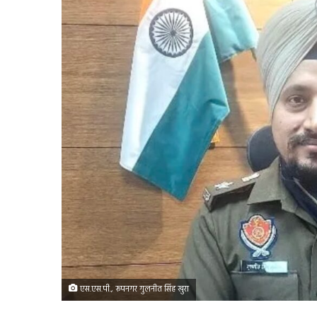
एस.एस.पी., रूपनगर गुलनीत सिंह खुरा