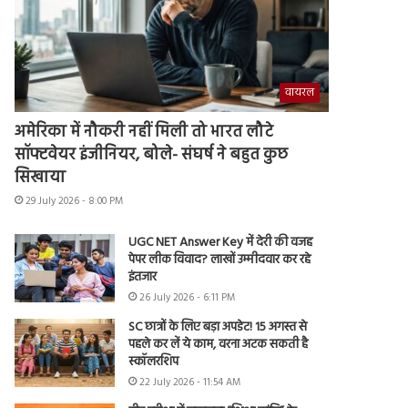
वायरल
अमेरिका में नौकरी नहीं मिली तो भारत लौटे
सॉफ्टवेयर इंजीनियर, बोले- संघर्ष ने बहुत कुछ
सिखाया
29 July 2026 - 8:00 PM
UGC NET Answer Key में देरी की वजह
पेपर लीक विवाद? लाखों उम्मीदवार कर रहे
इंतजार
26 July 2026 - 6:11 PM
SC छात्रों के लिए बड़ा अपडेट! 15 अगस्त से
पहले कर लें ये काम, वरना अटक सकती है
स्कॉलरशिप
22 July 2026 - 11:54 AM