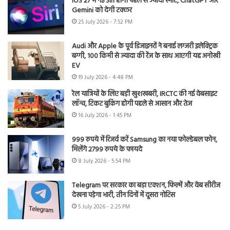
iOS 27 में नई Siri होगी पहले से ज्यादा स्मार्ट, ChatGPT और
Gemini को देगी टक्कर
25 July 2026 - 7:52 PM
Audi और Apple के पूर्व डिजाइनरों ने बनाई लग्जरी इलेक्ट्रिक
बग्गी, 100 किमी से ज्यादा की रेंज के साथ आएगी यह अनोखी
EV
19 July 2026 - 4:48 PM
रेल यात्रियों के लिए बड़ी खुशखबरी, IRCTC की नई वेबसाइट
लॉन्च, टिकट बुकिंग होगी पहले से आसान और तेज
16 July 2026 - 1:45 PM
999 रुपये में रिजर्व करें Samsung का नया फोल्डेबल फोन,
मिलेंगे 2799 रुपये के फायदे
8 July 2026 - 5:54 PM
Telegram पर सरकार का बड़ा एक्शन, फिल्में और वेब सीरीज
देखना पड़ेगा भारी, तीन दिनों में दूसरा नोटिस
5 July 2026 - 2:25 PM