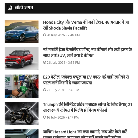
ऑटो जगत
Honda City और Verna की बढ़ी टेंशन, नए अवतार में आ
रही Skoda Slavia Facelift
30 July 2026 - 7:48 PM
नई मारुति ब्रेजा फेसलिफ्ट लॉन्च, नए फीचर्स और टर्बो इंजन के
साथ आई SUV, जानें क्या है कीमत
26 July 2026 - 3:56 PM
E20 पेट्रोल, फ्लेक्स फ्यूल या EV कार? नई गाड़ी खरीदने से
पहले जानें किसमें है ज्यादा फायदा
23 July 2026 - 7:41 PM
Triumph की लिमिटेड एडिशन बाइक लॉन्च के लिए तैयार, 21
लाख रुपये कीमत में मिलेंगे प्रीमियम फीचर्स
16 July 2026 - 3:17 PM
जानिए Hazard Light का क्या काम है, कब और कैसे करें