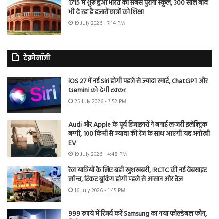
1715 में शुरू हुआ भारत का सबसे पुराना स्कूल, 300 साल बाद
भी दे रहा है हजारों छात्रों को शिक्षा
19 July 2026 - 7:14 PM
टेक्नोलॉजी
iOS 27 में नई Siri होगी पहले से ज्यादा स्मार्ट, ChatGPT और
Gemini को देगी टक्कर
25 July 2026 - 7:52 PM
Audi और Apple के पूर्व डिजाइनरों ने बनाई लग्जरी इलेक्ट्रिक
बग्गी, 100 किमी से ज्यादा की रेंज के साथ आएगी यह अनोखी
EV
19 July 2026 - 4:48 PM
रेल यात्रियों के लिए बड़ी खुशखबरी, IRCTC की नई वेबसाइट
लॉन्च, टिकट बुकिंग होगी पहले से आसान और तेज
16 July 2026 - 1:45 PM
999 रुपये में रिजर्व करें Samsung का नया फोल्डेबल फोन,