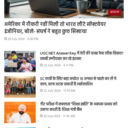
वायरल
अमेरिका में नौकरी नहीं मिली तो भारत लौटे सॉफ्टवेयर
इंजीनियर, बोले- संघर्ष ने बहुत कुछ सिखाया
29 July 2026 - 8:00 PM
UGC NET Answer Key में देरी की वजह पेपर लीक विवाद?
लाखों उम्मीदवार कर रहे इंतजार
26 July 2026 - 6:11 PM
SC छात्रों के लिए बड़ा अपडेट! 15 अगस्त से पहले कर लें ये
काम, वरना अटक सकती है स्कॉलरशिप
22 July 2026 - 11:54 AM
नीट परीक्षा में सफलता “शिक्षा क्रांति” के व्यापक प्रभाव को
उजागर करती है: शिक्षा मंत्री बैंस
20 July 2026 - 11:43 AM