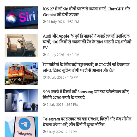
iOS 27 में नई Siri होगी पहले से ज्यादा स्मार्ट, ChatGPT और
Gemini को देगी टक्कर
25 July 2026 - 7:52 PM
Audi और Apple के पूर्व डिजाइनरों ने बनाई लग्जरी इलेक्ट्रिक
बग्गी, 100 किमी से ज्यादा की रेंज के साथ आएगी यह अनोखी
EV
19 July 2026 - 4:48 PM
रेल यात्रियों के लिए बड़ी खुशखबरी, IRCTC की नई वेबसाइट
लॉन्च, टिकट बुकिंग होगी पहले से आसान और तेज
16 July 2026 - 1:45 PM
999 रुपये में रिजर्व करें Samsung का नया फोल्डेबल फोन,
मिलेंगे 2799 रुपये के फायदे
8 July 2026 - 5:54 PM
Telegram पर सरकार का बड़ा एक्शन, फिल्में और वेब सीरीज
देखना पड़ेगा भारी, तीन दिनों में दूसरा नोटिस
5 July 2026 - 2:25 PM