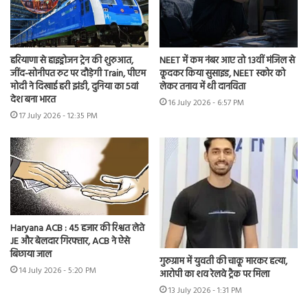
हरियाणा से हाइड्रोजन ट्रेन की शुरुआत,
NEET में कम नंबर आए तो 13वीं मंजिल से
जींद-सोनीपत रुट पर दौड़ेगी Train, पीएम
कूदकर किया सुसाइड, NEET स्कोर को
मोदी ने दिखाई हरी झंडी, दुनिया का 5वां
लेकर तनाव में थी दानविता
देश बना भारत
16 July 2026 - 6:57 PM
17 July 2026 - 12:35 PM
Haryana ACB : 45 हजार की रिश्वत लेते
JE और बेलदार गिरफ्तार, ACB ने ऐसे
बिछाया जाल
गुरुग्राम में युवती की चाकू मारकर हत्या,
14 July 2026 - 5:20 PM
आरोपी का शव रेलवे ट्रैक पर मिला
13 July 2026 - 1:31 PM