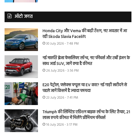
ऑटो जगत
Honda City और Verna की बढ़ी टेंशन, नए अवतार में आ
रही Skoda Slavia Facelift
30 July 2026 - 7:48 PM
नई मारुति ब्रेजा फेसलिफ्ट लॉन्च, नए फीचर्स और टर्बो इंजन के
साथ आई SUV, जानें क्या है कीमत
26 July 2026 - 3:56 PM
E20 पेट्रोल, फ्लेक्स फ्यूल या EV कार? नई गाड़ी खरीदने से
पहले जानें किसमें है ज्यादा फायदा
23 July 2026 - 7:41 PM
Triumph की लिमिटेड एडिशन बाइक लॉन्च के लिए तैयार, 21
लाख रुपये कीमत में मिलेंगे प्रीमियम फीचर्स
16 July 2026 - 3:17 PM