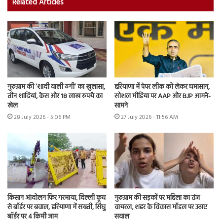
Related Articles
गुरुग्राम की ‘शादी वाली ठगी’ का खुलासा,
हरियाणा में पेपर लीक को लेकर घमासान,
तीन शादियां, केस और 18 लाख रुपये का
सोशल मीडिया पर AAP और BJP आमने-
खेल
सामने
28 July 2026 - 5:06 PM
27 July 2026 - 11:56 AM
किसान आंदोलन फिर गरमाया, दिल्ली कूच
गुरुग्राम की सड़कों पर महिला का तंज
से बॉर्डर पर बवाल, हरियाणा में सख्ती, सिंघु
वायरल, शहर के विकास मॉडल पर उठाए
बॉर्डर पर 4 किमी जाम
सवाल