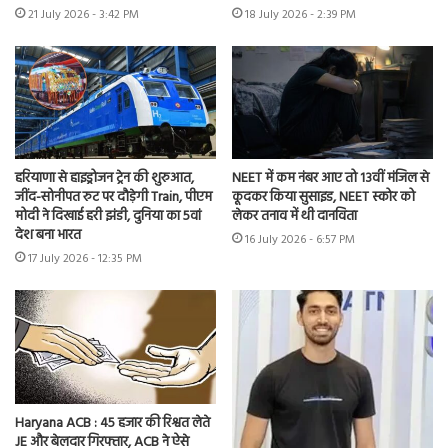
21 July 2026 - 3:42 PM
18 July 2026 - 2:39 PM
हरियाणा से हाइड्रोजन ट्रेन की शुरुआत,
NEET में कम नंबर आए तो 13वीं मंजिल से
जींद-सोनीपत रुट पर दौड़ेगी Train, पीएम
कूदकर किया सुसाइड, NEET स्कोर को
मोदी ने दिखाई हरी झंडी, दुनिया का 5वां
लेकर तनाव में थी दानविता
देश बना भारत
16 July 2026 - 6:57 PM
17 July 2026 - 12:35 PM
Haryana ACB : 45 हजार की रिश्वत लेते
JE और बेलदार गिरफ्तार, ACB ने ऐसे