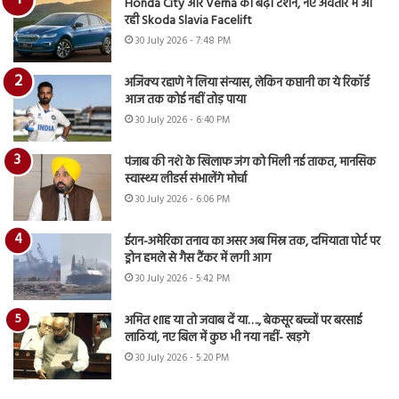
Honda City और Verna की बढ़ी टेंशन, नए अवतार में आ
रही Skoda Slavia Facelift
30 July 2026 - 7:48 PM
अजिंक्य रहाणे ने लिया संन्यास, लेकिन कप्तानी का ये रिकॉर्ड
आज तक कोई नहीं तोड़ पाया
30 July 2026 - 6:40 PM
पंजाब की नशे के खिलाफ जंग को मिली नई ताकत, मानसिक
स्वास्थ्य लीडर्स संभालेंगे मोर्चा
30 July 2026 - 6:06 PM
ईरान-अमेरिका तनाव का असर अब मिस्र तक, दमियाता पोर्ट पर
ड्रोन हमले से गैस टैंकर में लगी आग
30 July 2026 - 5:42 PM
अमित शाह या तो जवाब दें या…., बेकसूर बच्चों पर बरसाई
लाठियां, नए बिल में कुछ भी नया नहीं- खड़गे
30 July 2026 - 5:20 PM