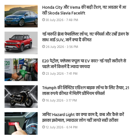
Honda City और Verna की बढ़ी टेंशन, नए अवतार में आ
रही Skoda Slavia Facelift
30 July 2026 - 7:48 PM
नई मारुति ब्रेजा फेसलिफ्ट लॉन्च, नए फीचर्स और टर्बो इंजन के
साथ आई SUV, जानें क्या है कीमत
26 July 2026 - 3:56 PM
E20 पेट्रोल, फ्लेक्स फ्यूल या EV कार? नई गाड़ी खरीदने से
पहले जानें किसमें है ज्यादा फायदा
23 July 2026 - 7:41 PM
Triumph की लिमिटेड एडिशन बाइक लॉन्च के लिए तैयार, 21
लाख रुपये कीमत में मिलेंगे प्रीमियम फीचर्स
16 July 2026 - 3:17 PM
जानिए Hazard Light का क्या काम है, कब और कैसे करें
इसका इस्तेमाल, ज्यादातर लोग नहीं जानते सही तरीका
12 July 2026 - 6:14 PM