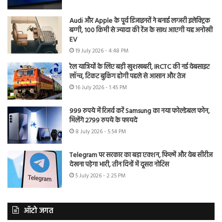
Audi और Apple के पूर्व डिजाइनरों ने बनाई लग्जरी इलेक्ट्रिक
बग्गी, 100 किमी से ज्यादा की रेंज के साथ आएगी यह अनोखी
EV
19 July 2026 - 4:48 PM
रेल यात्रियों के लिए बड़ी खुशखबरी, IRCTC की नई वेबसाइट
लॉन्च, टिकट बुकिंग होगी पहले से आसान और तेज
16 July 2026 - 1:45 PM
999 रुपये में रिजर्व करें Samsung का नया फोल्डेबल फोन,
मिलेंगे 2799 रुपये के फायदे
8 July 2026 - 5:54 PM
Telegram पर सरकार का बड़ा एक्शन, फिल्में और वेब सीरीज
देखना पड़ेगा भारी, तीन दिनों में दूसरा नोटिस
5 July 2026 - 2:25 PM
ऑटो जगत