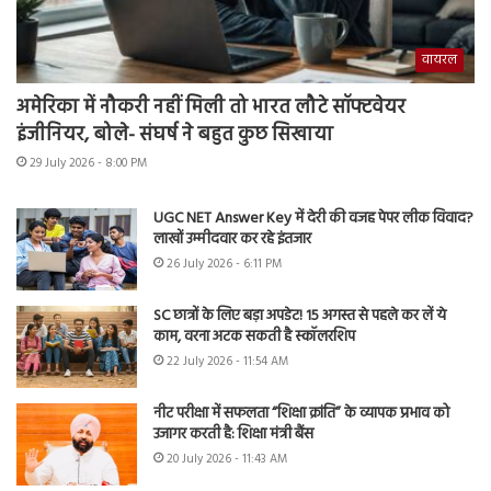
वायरल
अमेरिका में नौकरी नहीं मिली तो भारत लौटे सॉफ्टवेयर
इंजीनियर, बोले- संघर्ष ने बहुत कुछ सिखाया
29 July 2026 - 8:00 PM
UGC NET Answer Key में देरी की वजह पेपर लीक विवाद?
लाखों उम्मीदवार कर रहे इंतजार
26 July 2026 - 6:11 PM
SC छात्रों के लिए बड़ा अपडेट! 15 अगस्त से पहले कर लें ये
काम, वरना अटक सकती है स्कॉलरशिप
22 July 2026 - 11:54 AM
नीट परीक्षा में सफलता “शिक्षा क्रांति” के व्यापक प्रभाव को
उजागर करती है: शिक्षा मंत्री बैंस
20 July 2026 - 11:43 AM