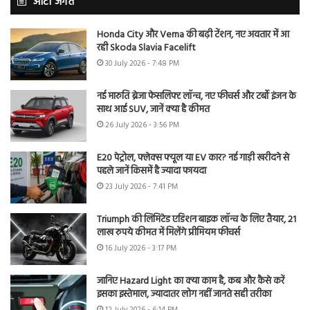
ऑटो जगत
Honda City और Verna की बढ़ी टेंशन, नए अवतार में आ
रही Skoda Slavia Facelift
30 July 2026 - 7:48 PM
नई मारुति ब्रेजा फेसलिफ्ट लॉन्च, नए फीचर्स और टर्बो इंजन के
साथ आई SUV, जानें क्या है कीमत
26 July 2026 - 3:56 PM
E20 पेट्रोल, फ्लेक्स फ्यूल या EV कार? नई गाड़ी खरीदने से
पहले जानें किसमें है ज्यादा फायदा
23 July 2026 - 7:41 PM
Triumph की लिमिटेड एडिशन बाइक लॉन्च के लिए तैयार, 21
लाख रुपये कीमत में मिलेंगे प्रीमियम फीचर्स
16 July 2026 - 3:17 PM
जानिए Hazard Light का क्या काम है, कब और कैसे करें
इसका इस्तेमाल, ज्यादातर लोग नहीं जानते सही तरीका
12 July 2026 - 6:14 PM