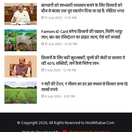
बागवानी को लाभकारी व्यवसाय बनाने के लिए किसानों को
बीज से बाजार तक पूरा सहयोग दिया जा रहा है: मोहिंदर भगत
15 July 2026 - 11:43 AM
Farmers ID Card बनेगा किसानों की पहचान, मिलेंगे भरपूर
लाभ, बार-बार रजिस्ट्रेशन का झंझट खत्म, ऐसे करें अप्लाई
10 July 2026 - 12:42 PM
किसानों के लिए बड़ी खुशखबरी, फूलों की खेती पर सरकार दे
रही 40% सब्सिडी, जानें कैसे मिलेगा लाभ
9 July 2026 - 12:46 PM
न मंडी की टेंशन, न मौसम का डर! इस फसल से किसान कमा रहे
लाखों रुपये
8 July 2026 - 6:07 PM
© Copyright 2026, All Rights Reserved to HindiKhabar.Com