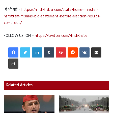
ये भी पढ़ें –
https://hindikhabar.com/state/home-minister-
narottam-mishras-big-statement-before-election-results-
come-out/
FOLLOW US ON –
https://twitter.com/HindiKhabar
LinkedIn
Tumblr
Pinterest
Reddit
VKontakte
Share via Email
Print
Related Articles