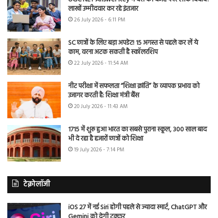
लाखों उम्मीदवार कर रहे इंतजार
26 July 2026 - 6:11 PM
SC छात्रों के लिए बड़ा अपडेट! 15 अगस्त से पहले कर लें ये
काम, वरना अटक सकती है स्कॉलरशिप
22 July 2026 - 11:54 AM
नीट परीक्षा में सफलता “शिक्षा क्रांति” के व्यापक प्रभाव को
उजागर करती है: शिक्षा मंत्री बैंस
20 July 2026 - 11:43 AM
1715 में शुरू हुआ भारत का सबसे पुराना स्कूल, 300 साल बाद
भी दे रहा है हजारों छात्रों को शिक्षा
19 July 2026 - 7:14 PM
टेक्नोलॉजी
iOS 27 में नई Siri होगी पहले से ज्यादा स्मार्ट, ChatGPT और
Gemini को देगी टक्कर