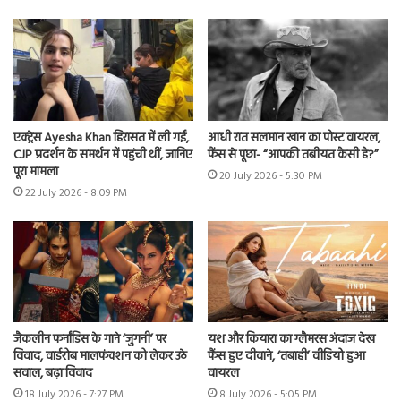
एक्ट्रेस Ayesha Khan हिरासत में ली गईं,
आधी रात सलमान खान का पोस्ट वायरल,
CJP प्रदर्शन के समर्थन में पहुंची थीं, जानिए
फैंस से पूछा- “आपकी तबीयत कैसी है?”
पूरा मामला
20 July 2026 - 5:30 PM
22 July 2026 - 8:09 PM
जैकलीन फर्नांडिस के गाने ‘जुगनी’ पर
यश और कियारा का ग्लैमरस अंदाज देख
विवाद, वार्डरोब मालफंक्शन को लेकर उठे
फैंस हुए दीवाने, ‘तबाही’ वीडियो हुआ
सवाल, बढ़ा विवाद
वायरल
18 July 2026 - 7:27 PM
8 July 2026 - 5:05 PM