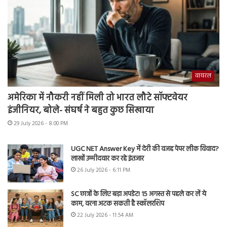
वायरल
अमेरिका में नौकरी नहीं मिली तो भारत लौटे सॉफ्टवेयर
इंजीनियर, बोले- संघर्ष ने बहुत कुछ सिखाया
29 July 2026 - 8:00 PM
UGC NET Answer Key में देरी की वजह पेपर लीक विवाद?
लाखों उम्मीदवार कर रहे इंतजार
26 July 2026 - 6:11 PM
SC छात्रों के लिए बड़ा अपडेट! 15 अगस्त से पहले कर लें ये
काम, वरना अटक सकती है स्कॉलरशिप
22 July 2026 - 11:54 AM