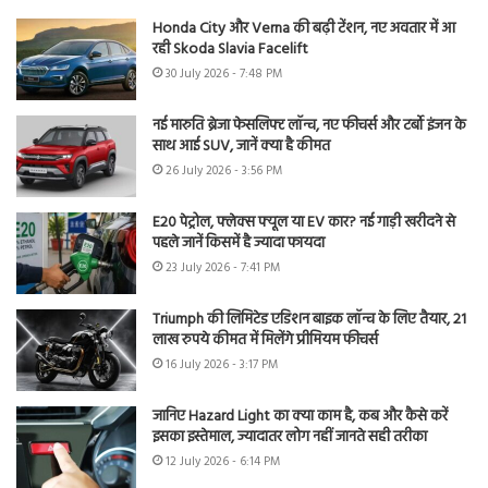
Honda City और Verna की बढ़ी टेंशन, नए अवतार में आ
रही Skoda Slavia Facelift
30 July 2026 - 7:48 PM
नई मारुति ब्रेजा फेसलिफ्ट लॉन्च, नए फीचर्स और टर्बो इंजन के
साथ आई SUV, जानें क्या है कीमत
26 July 2026 - 3:56 PM
E20 पेट्रोल, फ्लेक्स फ्यूल या EV कार? नई गाड़ी खरीदने से
पहले जानें किसमें है ज्यादा फायदा
23 July 2026 - 7:41 PM
Triumph की लिमिटेड एडिशन बाइक लॉन्च के लिए तैयार, 21
लाख रुपये कीमत में मिलेंगे प्रीमियम फीचर्स
16 July 2026 - 3:17 PM
जानिए Hazard Light का क्या काम है, कब और कैसे करें
इसका इस्तेमाल, ज्यादातर लोग नहीं जानते सही तरीका
12 July 2026 - 6:14 PM